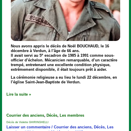
Nous avons appris le décès de
Noël BOUCHAUD
, le 16
décembre à Verdun, à l’âge de 66 ans.
e
Il avait servi au 5
escadron de 1985 à 1991 comme sous-
officier d’échelon. Mécanicien remarquable, d’un caractère
trempé, entretenant une excellente condition physique,
extrêmement disponible, il était toujours prêt à aider.
La cérémonie religieuse a eu lieu le lundi 22 décembre, en
l’église Saint-Jean-Baptiste de Verdun.
Lire la suite »
Décès
Courrier des anciens
,
Décès
,
Les membres
de
Décès de Violette GHIRINGHELLI
Violette
Laisser un commentaire
/
Courrier des anciens
,
Décès
,
Les
GHIRINGHELLI