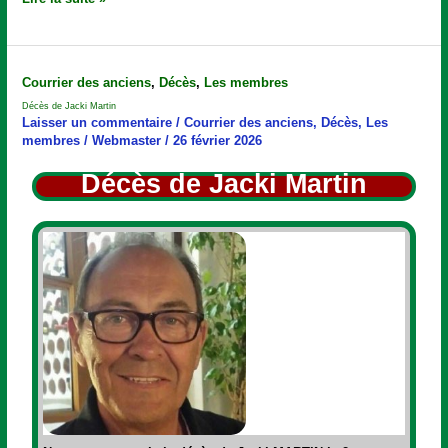
Décès
Courrier des anciens
,
Décès
,
Les membres
de
Décès de Jacki Martin
Jacki
Laisser un commentaire
/
Courrier des anciens
,
Décès
,
Les
Martin
membres
/
Webmaster
/
26 février 2026
Décès de Jacki Martin