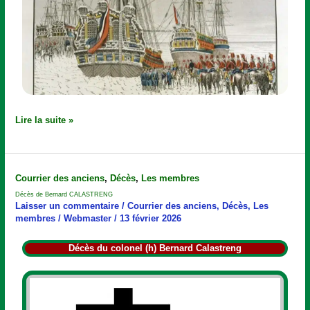
Lire la suite »
Décès
Courrier des anciens
,
Décès
,
Les membres
de
Décès de Bernard CALASTRENG
Bernard
Laisser un commentaire
/
Courrier des anciens
,
Décès
,
Les
CALASTRENG
membres
/
Webmaster
/
13 février 2026
Décès du colonel (h) Bernard Calastreng