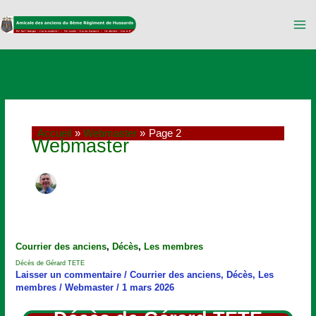
Aller
au
contenu
Accueil
Webmaster
Page 2
Webmaster
Décès
Courrier des anciens
,
Décès
,
Les membres
de
Décès de Gérard TETE
Gérard
Laisser un commentaire
/
Courrier des anciens
,
Décès
,
Les
TETE
membres
/
Webmaster
/
1 mars 2026