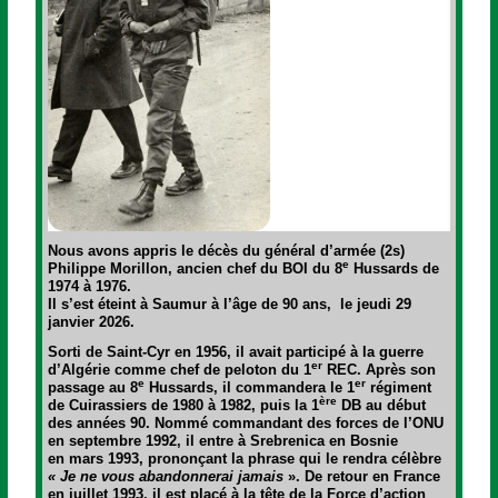
Nous avons appris le décès du général d’armée (2s)
e
Philippe Morillon, ancien chef du BOI du 8
Hussards de
1974 à 1976.
Il s’est éteint à Saumur à l’âge de 90 ans, le jeudi 29
janvier 2026.
Sorti de Saint-Cyr en 1956, il avait participé à la guerre
er
d’Algérie comme chef de peloton du 1
REC. Après son
e
er
passage au 8
Hussards, il commandera le 1
régiment
ère
de Cuirassiers de 1980 à 1982, puis la 1
DB au début
des années 90. Nommé commandant des forces de l’ONU
en septembre 1992, il entre à Srebrenica en Bosnie
en mars 1993, prononçant la phrase qui le rendra célèbre
« Je ne vous abandonnerai jamais
». De retour en France
en juillet 1993, il est placé à la tête de la Force d’action