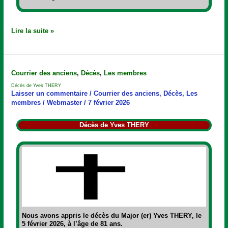
Lire la suite »
Décès
Courrier des anciens
,
Décès
,
Les membres
de
Décès de Yves THERY
Yves
Laisser un commentaire
/
Courrier des anciens
,
Décès
,
Les
THERY
membres
/
Webmaster
/
7 février 2026
Décès de Yves THERY
Nous avons appris le décès du Major (er) Yves THERY,
le
5 février 2026, à l’âge de 81 ans.