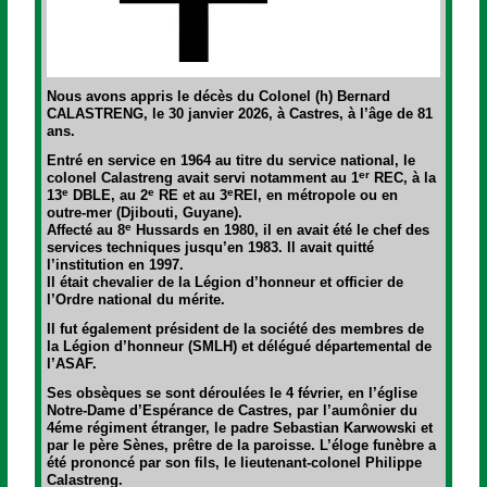
Nous avons appris le décès du Colonel (h) Bernard
CALASTRENG,
le 30 janvier 2026, à Castres, à l’âge de 81
ans.
Entré en service en 1964 au titre du service national,
le
er
colonel Calastreng avait servi notamment au 1
REC, à la
e
e
e
13
DBLE, au 2
RE et au 3
REI, en métropole ou en
outre-mer (Djibouti, Guyane).
e
Affecté au 8
Hussards en 1980, il en avait été le chef des
services techniques jusqu’en 1983. Il avait quitté
l’institution en 1997.
Il était chevalier de la Légion d’honneur et officier de
l’Ordre national du mérite.
Il fut également président de la société des membres de
la Légion d’honneur (SMLH) et délégué départemental de
l’ASAF.
Ses obsèques se sont déroulées le 4 février, en l’église
Notre-Dame d’Espérance de Castres, par l’aumônier du
4éme régiment étranger, le padre Sebastian Karwowski et
par le père Sènes, prêtre de la paroisse. L’éloge funèbre a
été prononcé par son fils, le lieutenant-colonel Philippe
Calastreng.