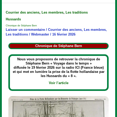
Chronique
Courrier des anciens
,
Les membres
,
Les traditions
de
Hussards
Stéphane
Bern
Chronique de Stéphane Bern
Laisser un commentaire
/
Courrier des anciens
,
Les membres
,
Les traditions
/
Webmaster
/
16 février 2026
Chronique de Stéphane Bern
Nous vous proposons de retrouver la chronique de
Stéphane Bern « Voyage dans le temps »
diffusée le 19 février 2026 sur la radio ICI (France bleue)
et qui met en lumière la prise de la flotte hollandaise par
les Hussards du « 8 ».
Voir l’article