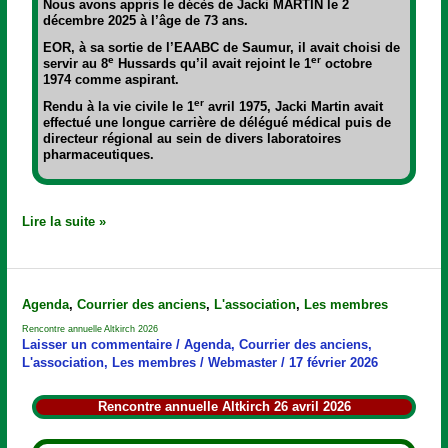
Nous avons appris le décès de Jacki MARTIN le 2
décembre 2025 à l’âge de 73 ans.
EOR, à sa sortie de l’EAABC de Saumur, il avait choisi de
e
er
servir au 8
Hussards qu’il avait rejoint le 1
octobre
1974 comme aspirant.
er
Rendu à la vie civile le 1
avril 1975, Jacki Martin avait
effectué une longue carrière de délégué médical puis de
directeur régional au sein de divers laboratoires
pharmaceutiques.
Lire la suite »
Rencontre
Agenda
,
Courrier des anciens
,
L'association
,
Les membres
annuelle
Rencontre annuelle Altkirch 2026
Altkirch
Laisser un commentaire
/
Agenda
,
Courrier des anciens
,
2026
L'association
,
Les membres
/
Webmaster
/
17 février 2026
Rencontre annuelle Altkirch 26 avril 2026