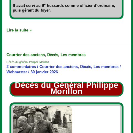
e
Il avait servi au 8
hussards comme officier d’ordinaire,
puis gérant du foyer.
Lire la suite »
Décès
Courrier des anciens
,
Décès
,
Les membres
du
Décès du général Philippe Morillon
général
2 commentaires
/
Courrier des anciens
,
Décès
,
Les membres
/
Philippe
Webmaster
/
30 janvier 2026
Morillon
Décès du Général Philippe
Morillon