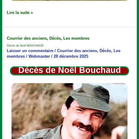
Lire la suite »
Décès
de
Courrier des anciens
,
Décès
,
Les membres
Noël
BOUCHAUD
Décès de Noël BOUCHAUD
Laisser un commentaire
/
Courrier des anciens
,
Décès
,
Les
membres
/
Webmaster
/
28 décembre 2025
Décès de Noël Bouchaud