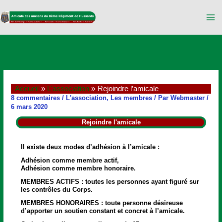
Aller
au
contenu
Accueil
L'association
Rejoindre l’amicale
8 commentaires
/
L'association
,
Les membres
/ Par
Webmaster
/
6 mars 2020
Rejoindre l'amicale
Il existe deux modes d’adhésion à l’amicale :
Adhésion comme membre actif,
Adhésion comme membre honoraire.
MEMBRES ACTIFS : toutes les personnes ayant figuré sur
les contrôles du Corps.
MEMBRES HONORAIRES : toute personne désireuse
d’apporter un soutien constant et concret à l’amicale.