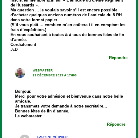
inscrit en membre actif sur « L’amicale du 8.ème Régiment
de Hussards ».
Ma question … je voulais savoir s’il est encore possible
d’acheter quelques anciens numéros de l’amicale du 8.RH
dans votre format papier.
(S’il vous plaît … combien m’en coûtera t il en comptant les
frais d’expédition.)
En vous souhaitant à toutes & à tous de bonnes fêtes de fin
d’année.
Cordialement
JcD
Répondre
WEBMASTER
23 DÉCEMBRE 2023 À 17H09
Bonjour,
Merci pour votre adhésion et bienvenue dans notre belle
amicale.
Je transmets votre demande à notre secrétaire…
Bonnes fêtes de fin d’année.
Le webmaster
Répondre
LAURENT MÉTIVIER