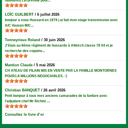
habitants) j'ai présidé pour...
LOÏC GUILBERT
/
6 juillet 2026
bonjour a vous Hussard en 1979 j ai fait mon stage transmission avec
A/C Vauvan M/C...
Tonneyrieux Roland
/
30 juin 2026
J'étais au 8ème régiment de hussards à Altkirch classe 78 04 et je
recherche des copains...
Mantion Claude
/
5 mai 2026
CH ATEAU DE FILAIN MIS EN VENTE PAR LA FAMILLE MONTORNES
POUR1.8 MILLIONS NEGOCIABLES. .'(
Christian BANQUET
/
26 avril 2026
Petit bonjour à tous mes anciens camarades de la fanfare avec
l'adjudant chef Mr Richini ....
Consultez le livre d’or