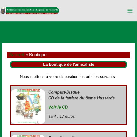
Aller
au
contenu
Accueil
Boutique
La boutique de l'amicaliste
Nous mettons à votre disposition les articles suivants :
Compact-Disque
CD de la fanfare du 8ème Hussards
Voir le CD
Tarif : 17 euros