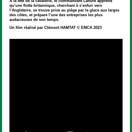
À la tête de la cavalerie, le commandant Lahure apprend
qu’une flotte britannique, cherchant à s’enfuir vers
l’Angleterre, se trouve prise au piège par la glace aux larges
des côtes, et prépare l’une des entreprises les plus
audacieuses de son temps.
Un film réalisé par Clément HAMTAT © EMCA 2023