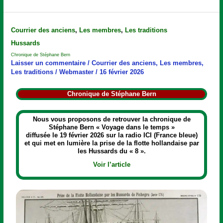
Chronique
Courrier des anciens
,
Les membres
,
Les traditions
de
Hussards
Stéphane
Bern
Chronique de Stéphane Bern
Laisser un commentaire
/
Courrier des anciens
,
Les membres
,
Les traditions
/
Webmaster
/
16 février 2026
Chronique de Stéphane Bern
Nous vous proposons de retrouver la chronique de
Stéphane Bern « Voyage dans le temps »
diffusée le 19 février 2026 sur la radio ICI (France bleue)
et qui met en lumière la prise de la flotte hollandaise par
les Hussards du « 8 ».
Voir l’article