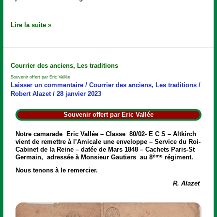
Lire la suite »
Souvenir
Courrier des anciens
,
Les traditions
offert
Souvenir offert par Eric Vallée
par
Laisser un commentaire
/
Courrier des anciens
,
Les traditions
/
Eric
Robert Alazet
/
28 janvier 2023
Vallée
Souvenir offert par Eric Vallée
Notre camarade Eric Vallée – Classe 80/02- E C S – Altkirch
vient de remettre à l’Amicale une enveloppe –
Service du Roi-
Cabinet de la Reine
– datée de
Mars 1848
– Cachets Paris-St
ème
Germain, adressée à Monsieur Gautiers au 8
régiment.
Nous tenons à le remercier.
R. Alazet