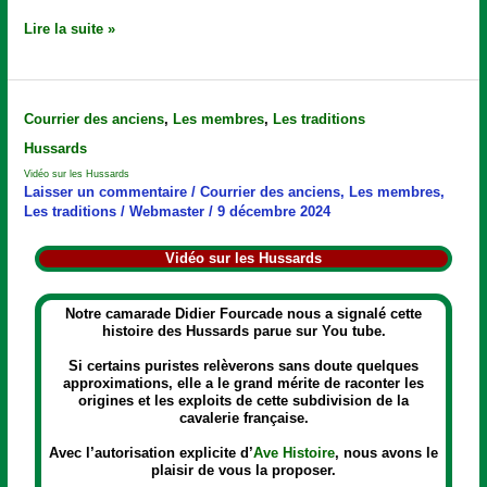
Lire la suite »
Vidéo
Courrier des anciens
,
Les membres
,
Les traditions
sur
Hussards
les
Hussards
Vidéo sur les Hussards
Laisser un commentaire
/
Courrier des anciens
,
Les membres
,
Les traditions
/
Webmaster
/
9 décembre 2024
Vidéo sur les Hussards
Notre camarade Didier Fourcade nous a signalé cette
histoire des Hussards parue sur You tube.
Si certains puristes relèverons sans doute quelques
approximations, elle a le grand mérite de raconter les
origines et les exploits de cette subdivision de la
cavalerie française.
Avec l’autorisation explicite d’
Ave Histoire
, nous avons le
plaisir de vous la proposer.