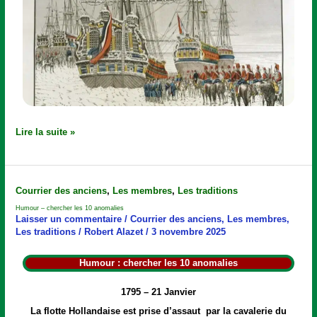
Lire la suite »
Humour
Courrier des anciens
,
Les membres
,
Les traditions
–
Humour – chercher les 10 anomalies
chercher
Laisser un commentaire
/
Courrier des anciens
,
Les membres
,
les
Les traditions
/
Robert Alazet
/
3 novembre 2025
10
anomalies
Humour : chercher les 10 anomalies
1795 – 21 Janvier
La flotte Hollandaise est prise d’assaut par la cavalerie du