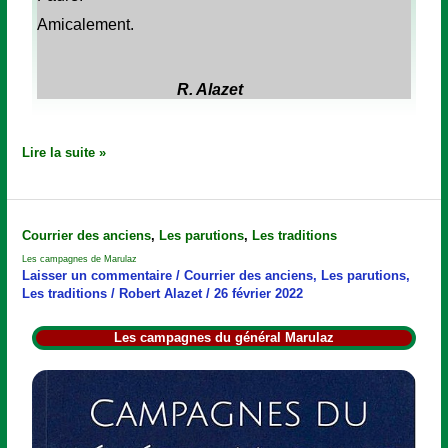
Amicalement.
R. Alazet
Lire la suite »
Les
Courrier des anciens
,
Les parutions
,
Les traditions
campagnes
Les campagnes de Marulaz
de
Laisser un commentaire
/
Courrier des anciens
,
Les parutions
,
Marulaz
Les traditions
/
Robert Alazet
/
26 février 2022
Les campagnes du général Marulaz