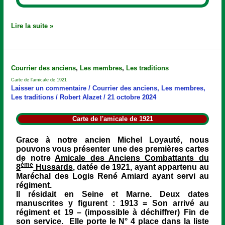
Lire la suite »
Carte
Courrier des anciens
,
Les membres
,
Les traditions
de
Carte de l’amicale de 1921
l’amicale
Laisser un commentaire
/
Courrier des anciens
,
Les membres
,
de
Les traditions
/
Robert Alazet
/
21 octobre 2024
1921
Carte de l'amicale de 1921
Grace à notre ancien Michel Loyauté, nous
pouvons vous présenter une des premières cartes
de notre
Amicale des Anciens Combattants du
ème
8
Hussards
, datée de 1921, ayant appartenu au
Maréchal des Logis René Amiard ayant servi au
régiment.
Il résidait en Seine et Marne. Deux dates
manuscrites y figurent : 1913 = Son arrivé au
régiment et 19 – (impossible à déchiffrer) Fin de
son service. Elle porte le N° 4 place dans la liste