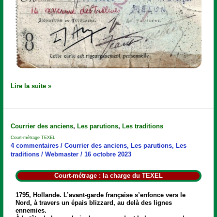
Lire la suite »
Court-
Courrier des anciens
,
Les parutions
,
Les traditions
métrage
Court-métrage TEXEL
TEXEL
4 commentaires
/
Courrier des anciens
,
Les parutions
,
Les
traditions
/
Webmaster
/
16 octobre 2023
Court-métrage : la charge du TEXEL
1795, Hollande. L’avant-garde française s’enfonce vers le
Nord, à travers un épais blizzard, au delà des lignes
ennemies.