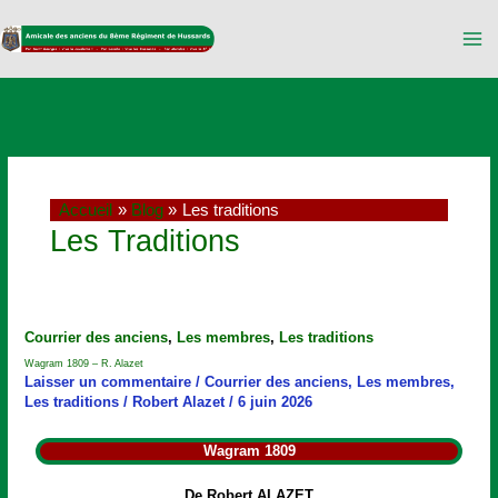
Aller
au
contenu
Accueil
Blog
Les traditions
Les Traditions
Wagram
Courrier des anciens
,
Les membres
,
Les traditions
1809
Wagram 1809 – R. Alazet
–
Laisser un commentaire
/
Courrier des anciens
,
Les membres
,
R.
Les traditions
/
Robert Alazet
/
6 juin 2026
Alazet
Wagram 1809
De Robert ALAZET