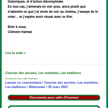
historiques, et d’action décomplexée.
En tout cas, j’aimerais en voir plus, alors plutôt que
d’attendre ce que j’ai envie de voir au cinéma, j’essaye de le
créer… et j’espère avoir réussi avec ce film.
Bien à vous,
Clément Hamtat
Lire la suite »
Documents
Courrier des anciens
,
Les membres
,
Les traditions
pour
Documents pour salle d’honneur
salle
Laisser un commentaire
/
Courrier des anciens
,
Les membres
,
d’honneur
Les traditions
/
Webmaster
/
20 mars 2023
Documents pour salle d'honneur