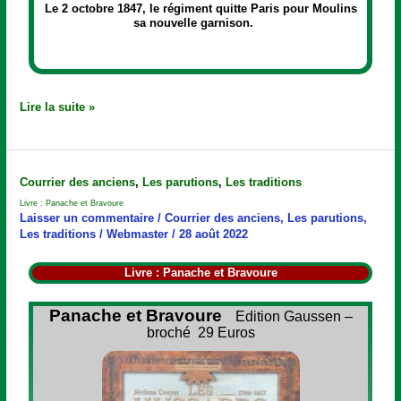
Le 2 octobre 1847, le régiment quitte Paris pour Moulins
sa nouvelle garnison.
Lire la suite »
Livre
Courrier des anciens
,
Les parutions
,
Les traditions
:
Livre : Panache et Bravoure
Panache
Laisser un commentaire
/
Courrier des anciens
,
Les parutions
,
et
Les traditions
/
Webmaster
/
28 août 2022
Bravoure
Livre : Panache et Bravoure
Panache et Bravoure
Edition Gaussen –
broché 29 Euros