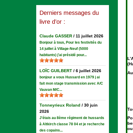
Derniers messages du
livre d’or :
Claude GASSER
/
11 juillet 2026
Bonjour à tous, Pour les festivités du
14 juillet à Village-Neuf (5000
habitants) j'ai présidé pour...
L’
(H
LOÏC GUILBERT
/
6 juillet 2026
Au
bonjour a vous Hussard en 1979 j ai
fait mon stage transmission avec A/C
Vauvan M/C...
Tonneyrieux Roland
/
30 juin
To
2026
Po
J'étais au 8ème régiment de hussards
be
à Altkirch classe 78 04 et je recherche
ou
des copains...