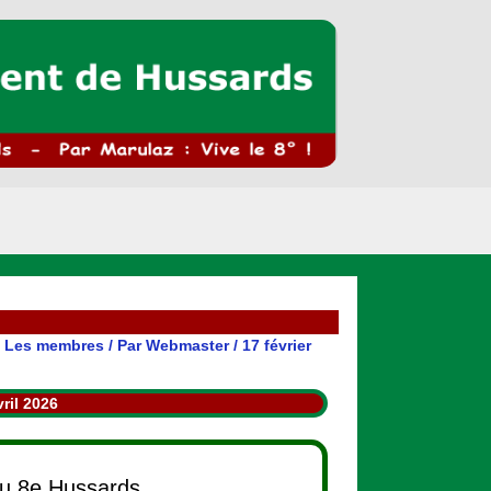
,
Les membres
/ Par
Webmaster
/
17 février
ril 2026
du 8e Hussards