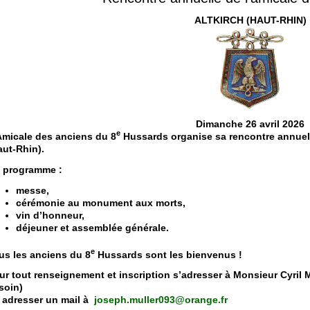
ALTKIRCH (HAUT-RHIN)
Dimanche 26 avril 2026
e
Amicale des anciens du 8
Hussards organise sa rencontre annuelle
aut-Rhin).
 programme :
messe,
cérémonie au monument aux morts,
vin d’honneur,
déjeuner et assemblée générale.
e
us les anciens du 8
Hussards sont les bienvenus !
ur tout renseignement et inscription s’adresser à Monsieur Cyril M
soin)
 adresser un mail à
joseph.muller093@orange.fr