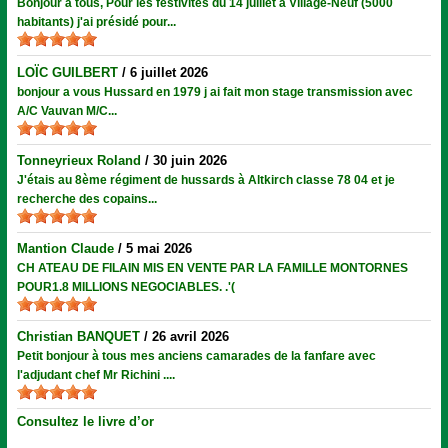
Bonjour à tous, Pour les festivités du 14 juillet à Village-Neuf (5000
habitants) j'ai présidé pour...
LOÏC GUILBERT
/
6 juillet 2026
bonjour a vous Hussard en 1979 j ai fait mon stage transmission avec
A/C Vauvan M/C...
Tonneyrieux Roland
/
30 juin 2026
J'étais au 8ème régiment de hussards à Altkirch classe 78 04 et je
recherche des copains...
Mantion Claude
/
5 mai 2026
CH ATEAU DE FILAIN MIS EN VENTE PAR LA FAMILLE MONTORNES
POUR1.8 MILLIONS NEGOCIABLES. .'(
Christian BANQUET
/
26 avril 2026
Petit bonjour à tous mes anciens camarades de la fanfare avec
l'adjudant chef Mr Richini ....
Consultez le livre d’or