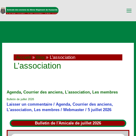
Aller
au
contenu
Accueil
Blog
L’association
L’association
Bulletin
Agenda
,
Courrier des anciens
,
L'association
,
Les membres
de
Bulletin de juillet 2026
juillet
Laisser un commentaire
/
Agenda
,
Courrier des anciens
,
2026
L'association
,
Les membres
/
Webmaster
/
5 juillet 2026
Bulletin de l'Amicale de juillet 2026