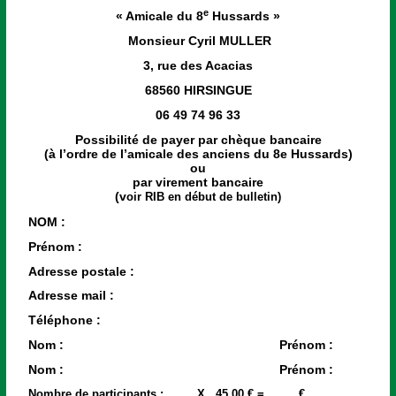
e
« Amicale du 8
Hussards »
Monsieur Cyril MULLER
3, rue des Acacias
68560 HIRSINGUE
06 49 74 96 33
Possibilité de payer par chèque bancaire
(à l’ordre de l’amicale des anciens du 8e Hussards)
ou
par virement bancaire
(v
oir RIB en début de bulletin)
NOM :
Prénom :
Adresse postale :
Adresse mail :
Téléphone :
Nom : Prénom :
Nom : Prénom :
Nombre de participants : ……..X 45,00 € =………€