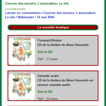
La
Courrier des anciens
,
L'association
,
Le site
nouvelle
La nouvelle boutique
boutique
Laisser un commentaire
/
Courrier des anciens
,
L'association
,
Le site
/
Webmaster
/
31 mai 2026
La nouvelle boutique
Compact-Disque
CD de la fanfare du 8ème Hussards
Voir le CD
Tarif : 17 euros
Cassette audio
CD de la fanfare du 8ème Hussards en
version cassette audio
Voir le CD
Tarif : 12 euros