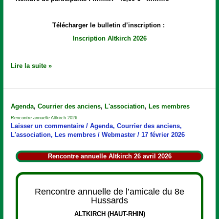
Télécharger le bulletin d’inscription :
Inscription Altkirch 2026
Lire la suite »
Rencontre
Agenda
,
Courrier des anciens
,
L'association
,
Les membres
annuelle
Rencontre annuelle Altkirch 2026
Altkirch
Laisser un commentaire
/
Agenda
,
Courrier des anciens
,
2026
L'association
,
Les membres
/
Webmaster
/
17 février 2026
Rencontre annuelle Altkirch 26 avril 2026
Rencontre annuelle de l’amicale du 8e
Hussards
ALTKIRCH (HAUT-RHIN)