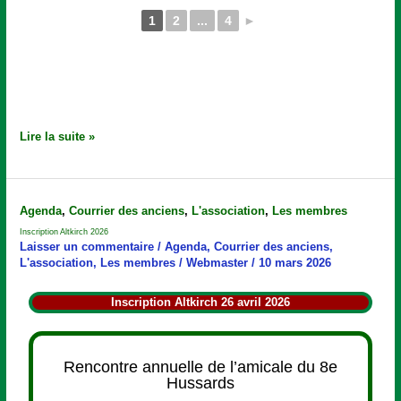
1
2
...
4
►
Lire la suite »
Inscription
Agenda
,
Courrier des anciens
,
L'association
,
Les membres
Altkirch
Inscription Altkirch 2026
2026
Laisser un commentaire
/
Agenda
,
Courrier des anciens
,
L'association
,
Les membres
/
Webmaster
/
10 mars 2026
Inscription Altkirch 26 avril 2026
Rencontre annuelle de l’amicale du 8e
Hussards