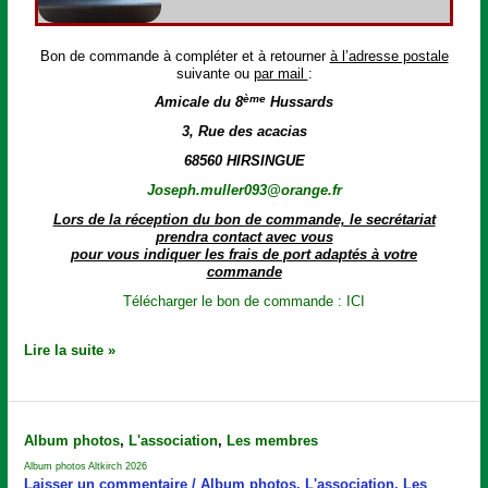
Bon de commande à compléter et à retourner
à l’adresse postale
suivante ou
par mail
:
ème
Amicale du 8
Hussards
3, Rue des acacias
68560 HIRSINGUE
Joseph.muller093@orange.fr
Lors de la réception du bon de commande, le secrétariat
prendra contact avec vous
pour vous indiquer les frais de port adaptés à votre
commande
Télécharger le bon de commande : ICI
Lire la suite »
Album
Album photos
,
L'association
,
Les membres
photos
Album photos Altkirch 2026
Altkirch
Laisser un commentaire
/
Album photos
,
L'association
,
Les