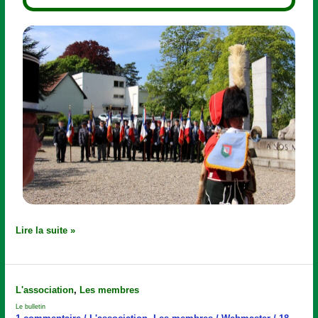
Lire la suite »
Le
L'association
,
Les membres
bulletin
Le bulletin