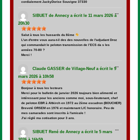
cordialement JackyDorise Souvigne 37330
Ouvrir/Fer
...
cette
SIBUET
de
Annecy
a écrit le
11 mars 2026
à
boîte
méta.
20h30
Salut à tous les hussards du 8ème
L'un d'entre vous aura-t-il des des nouvelles de l'adjudant Droz
qui commandait le peloton transmission de l’ECS da s les
années 70-80 ?
Merci !
Ouvrir/Fer
...
cette
Claude GASSER
de
Village-Neuf
a écrit le
9
boîte
méta.
mars 2026
à
10h58
Bonjour à tous les lecteurs
Merci pour le bulletin de janvier 2026 toujours bien alimenté et
intéressant pour les anciens comme moi, sous-lieutenant, chef
de peloton EBR à Altkirch en 1972 au 2ème escadron (BOUCHER)
Breveté ORSEM en 1976 et maintenant L/C honoraire. Peu de
mes camarades sont inscrits à l'amicale !
J'ai réglé ma cotisation pour 3 ans.
Ouvrir/Fer
...
cette
SIBUET René
de
Annecy
a écrit le
5 mars
boîte
méta.
2026
à
16h59