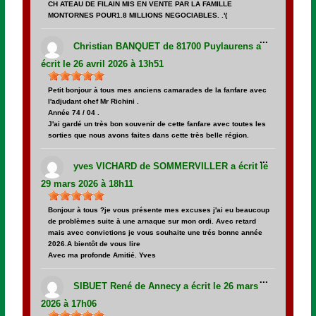
CH ATEAU DE FILAIN MIS EN VENTE PAR LA FAMILLE
MONTORNES POUR1.8 MILLIONS NEGOCIABLES. .'(
Ouvrir/Fer
...
cette
Christian BANQUET
de
81700 Puylaurens
a
boîte
méta.
écrit le
26 avril 2026
à
13h51
Petit bonjour à tous mes anciens camarades de la fanfare avec
l'adjudant chef Mr Richini .
Année 74 / 04 .
J'ai gardé un très bon souvenir de cette fanfare avec toutes les
sorties que nous avons faites dans cette très belle région.
Ouvrir/Fer
...
cette
yves VICHARD
de
SOMMERVILLER
a écrit le
boîte
méta.
29 mars 2026
à
18h11
Bonjour à tous ?je vous présente mes excuses j'ai eu beaucoup
de problèmes suite à une arnaque sur mon ordi. Avec retard
mais avec convictions je vous souhaite une trés bonne année
2026.A bientôt de vous lire
Avec ma profonde Amitié. Yves
Ouvrir/Fer
...
cette
SIBUET René
de
Annecy
a écrit le
26 mars
boîte
méta.
2026
à
17h06