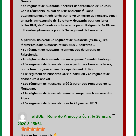
Général
• 5e régiment de hussards : héritier des traditions de Lauzun
Ces 5 régiments, du fait de leur ancienneté, sont
traditionnellement désignés par le vieux terme de houzard. Ainsi
on parle par exemple de Bercheny Houzards pour désigner
le 1er RHP, de Chamborant Houzards pour désigner le 2e RH ou
d’Esterhazy-Houzards pour le 3e régiment de hussards.
À partir du nouveau 6e régiment de hussards (ex-no 7), les
régiments sont hussards et non plus « houzards ».
• 8e régiment de hussards régiment des éclaireurs de
Fabrefonds.
• 9e régiment de hussards est un régiment à double héritage.
• 10e régiment de hussards créé à partir des Hussards Noirs,
corps franc organisé dans le département du Nord.
• 11e régiment de hussards créé à partir du 24e régiment de
chasseurs à cheval.
• 12e régiment de hussards créé à partir des Hussards de la
Montagne.
• 13e régiment de hussards levée du corps des hussards des
Alpes.
• 14e régiment de hussards créé le 28 janvier 1813.
Ouvrir/Fer
...
cette
SIBUET René
de
Annecy
a écrit le
26 mars
boîte
méta.
2026
à
15h54
Bonjour les hussards