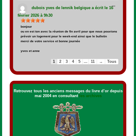
Ouvrir/Fer
...
cette
dubois yves
de
lennik belgique
a écrit le
16
boîte
méta.
février 2026
à
9h30
bonjour
ou en est ton avec la réunion de fin avril pour que nous pouvions
prévoir un logement pour le week-end ainsi que le bulletin
merci de votre service et bonne journée
yves et anne
1
2
3
4
5
...
11
→
Tous
Retrouvez tous les anciens messages du livre d’or depuis
mai 2004 en consultant
les archives