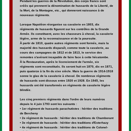
Pendant les guerres de la Révolution, des corps francs sont
créés qui prennent la dénomination de hussards de la Liberté, de
la Mort, de la Montagne, etc., qui donneront naissance à de
nouveaux régiments.
Lorsque Napoléon réorganise sa cavalerie en 1803, dix
régiments de hussards figurent sur les contrôles de la Grande
Armée. Ils constituent, avec les chasseurs à cheval, la cavalerie
légère, arme de la reconnaissance et de la poursuite.
À partir de 1810, quatre autres régiments sont formés, mais la
majorité des hussards disparaît, comme toute la cavalerie, au
cours des campagnes de 1812 et de 1813, le service des
remontes s'avérant incapable de faire face à cette hécatombe.
À la Restauration, après le licenciement de l'armée, six
régiments sont reconstitués. Ils seront huit en 1870, dix en 1871,
puis quatorze à la fin du xixe siècle. Mais la guerre de 1914-1918
sonne le glas de la cavalerie à cheval. De nombreux régiments
de hussards sont dissous entre 1920 et 1928. En 1945, les
hussards ont été transformés en régiments de cavalerie légère
blindée.
Les cinq premiers régiments dans l'ordre de leurs numéros
depuis le 4 juin 1793 sont les suivants :
• 1er régiment de hussards parachutistes : héritier des traditions
de Bercheny
• 2e régiment de hussards : héritier des traditions de Chamborant
• 3e régiment de hussards : héritier des traditions d'Esterhazy
• 4e régiment de hussards : héritier des traditions de Colonel-