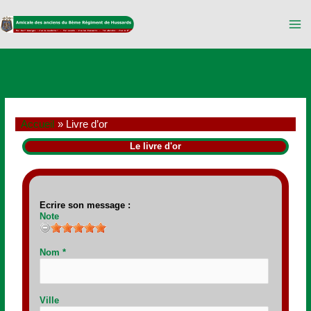
Aller
au
contenu
Accueil
Livre d’or
Le livre d'or
Ecrire son message :
Note
Nom
*
Ville