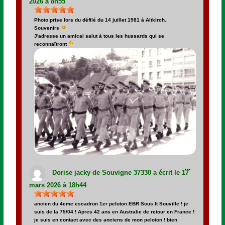
2026
à
8h55
Photo prise lors du défilé du 14 juillet 1981 à Altkirch.
Souvenirs
J'adresse un amical salut à tous les hussards qui se
reconnaîtront
Ouvrir/Fer
...
cette
Dorise jacky
de
Souvigne 37330
a écrit le
17
boîte
méta.
mars 2026
à
18h44
ancien du 4eme escadron 1er peloton EBR Sous lt Souville ! je
suis de la 75/04 ! Apres 42 ans en Australie de retour en France !
je suis en contact avec des anciens de mon peloton ! bien