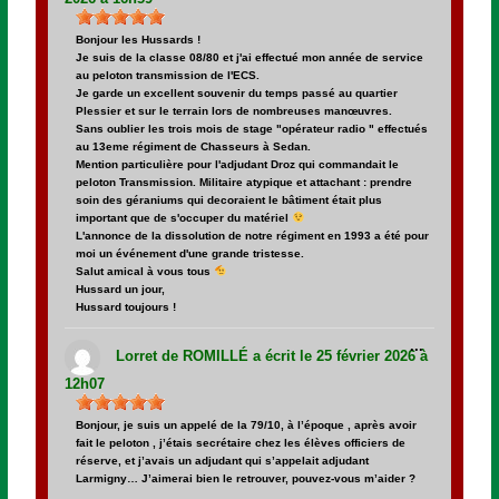
Bonjour les Hussards !
Je suis de la classe 08/80 et j'ai effectué mon année de service
au peloton transmission de l'ECS.
Je garde un excellent souvenir du temps passé au quartier
Plessier et sur le terrain lors de nombreuses manœuvres.
Sans oublier les trois mois de stage "opérateur radio " effectués
au 13eme régiment de Chasseurs à Sedan.
Mention particulière pour l'adjudant Droz qui commandait le
peloton Transmission. Militaire atypique et attachant : prendre
soin des géraniums qui decoraient le bâtiment était plus
important que de s'occuper du matériel
L'annonce de la dissolution de notre régiment en 1993 a été pour
moi un événement d'une grande tristesse.
Salut amical à vous tous
Hussard un jour,
Hussard toujours !
Ouvrir/Fer
...
cette
Lorret
de
ROMILLÉ
a écrit le
25 février 2026
à
boîte
méta.
12h07
Bonjour, je suis un appelé de la 79/10, à l’époque , après avoir
fait le peloton , j’étais secrétaire chez les élèves officiers de
réserve, et j’avais un adjudant qui s’appelait adjudant
Larmigny… J’aimerai bien le retrouver, pouvez-vous m’aider ?