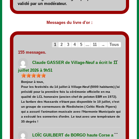
validé par un modérateur.
Messages du livre d'or :
Navigation
Navigation
1
2
3
4
5
...
11
→
Tous
dans
dans
la
la
155 messages.
Ouvrir/Fer
liste
liste
...
cette
du
du
Claude GASSER
de
Village-Neuf
a écrit le
11
boîte
livre
livre
méta.
juillet 2026
à
9h51
d’or
d’or
Bonjour à tous,
Pour les festivités du 14 juillet à Village-Neuf (5000 habitants) j'ai
présidé pour la première fois la cérémonie officielle en ma
qualité de LCL honoraire (ancien chef de peloton EBR en 1972).
La fanfare des Hussards n'étant pas disponible le 10 juillet, c'est
un groupe de cornemuses de Riedisheim ( Celtic Rieds Pipers)
qui a assuré l'animation musicale avec l'Harmonie Municipale qui
a exécuté les sonneries d'ordre. Le tout avec une température de
35 degrés !
Ouvrir/Fer
...
cette
LOÏC GUILBERT
de
BORGO haute Corse
a
boîte