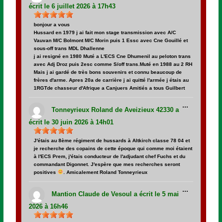
méta.
écrit le
6 juillet 2026
à
17h43
bonjour a vous
Hussard en 1979 j ai fait mon stage transmission avec A/C
Vauvan M/C Bolmont M/C Morin puis 1 Essc avec Cne Gouillé et
sous-off trans MDL Dhallenne
j ai resigné en 1980 Muté a L'ECS Cne Dhumenil au peloton trans
avec Adj Droz puis 2esc comme S/off trans.Muté en 1988 au 2 RH
Mais j ai gardé de très bons souvenirs et connu beaucoup de
frères d'arme. Apres 20a de carrière j ai quitté l'armée j étais au
1RGTde chasseur d'Afrique a Canjuers Amitiés a tous Guilbert
Ouvrir/Fer
...
cette
Tonneyrieux Roland
de
Aveizieux 42330
a
boîte
méta.
écrit le
30 juin 2026
à
14h01
J'étais au 8ème régiment de hussards à Altkirch classe 78 04 et
je recherche des copains de cette époque qui comme moi étaient
à l'ECS Prem, j'étais conducteur de l'adjudant chef Fuchs et du
commandant Digonnet. J'espère que mes recherches seront
positives
. Amicalement Roland Tonneyrieux
Ouvrir/Fer
...
cette
Mantion Claude
de
Vesoul
a écrit le
5 mai
boîte
méta.
2026
à
16h46