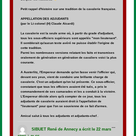
Petit rappel d'histoire sur une tradition de la cavalerie française.
APPELLATION DES ADJUDANTS
(par le Lt colonel (H) Claude Aïcardi)
La cavalerie est la seule arme où, à partir du grade d'adjudant,
tous les sous-officiers supérieurs sont appelés "mon lieutenant".
Il semblerait qu'aucun texte avéré ne puisse établir l'origine de
cette tradition.
Parmi les nombreuses versions relatant les faits et transmises
oralement de génération en génération de cavaliers voici la plus
courante.
A Austerlitz, l'Empereur demande qu'on fasse venir l'officier qui,
devant ses yeux, vient de conduire une brillante charge de
cavalerie. C'est un adjudant qu'on lui présente. Ce sous-officier,
constatant que tous les officiers avaient été tués, a pris le
commandement de ses camarades et les a conduit à la victoire.
L'Empereur décide alors qu'à compter de ce jour, tous les
adjudants de cavalerie auraient droit à l'appellation de
"lieutenant" pour que l'on se souvienne de ce fait d'armes.
Amical salut à tous les adjudants et adjudants-chef .
Ouvrir/Fer
...
cette
SIBUET René
de
Annecy
a écrit le
22 mars
boîte
méta.