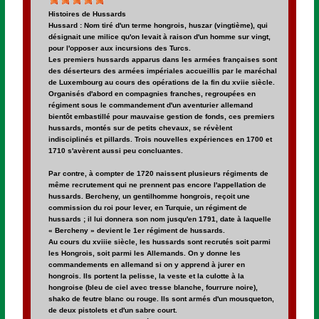
Histoires de Hussards
Hussard : Nom tiré d'un terme hongrois, huszar (vingtième), qui
désignait une milice qu'on levait à raison d'un homme sur vingt,
pour l'opposer aux incursions des Turcs.
Les premiers hussards apparus dans les armées françaises sont
des déserteurs des armées impériales accueillis par le maréchal
de Luxembourg au cours des opérations de la fin du xviie siècle.
Organisés d'abord en compagnies franches, regroupées en
régiment sous le commandement d'un aventurier allemand
bientôt embastillé pour mauvaise gestion de fonds, ces premiers
hussards, montés sur de petits chevaux, se révèlent
indisciplinés et pillards. Trois nouvelles expériences en 1700 et
1710 s'avèrent aussi peu concluantes.
Par contre, à compter de 1720 naissent plusieurs régiments de
même recrutement qui ne prennent pas encore l'appellation de
hussards. Bercheny, un gentilhomme hongrois, reçoit une
commission du roi pour lever, en Turquie, un régiment de
hussards ; il lui donnera son nom jusqu'en 1791, date à laquelle
« Bercheny » devient le 1er régiment de hussards.
Au cours du xviiie siècle, les hussards sont recrutés soit parmi
les Hongrois, soit parmi les Allemands. On y donne les
commandements en allemand si on y apprend à jurer en
hongrois. Ils portent la pelisse, la veste et la culotte à la
hongroise (bleu de ciel avec tresse blanche, fourrure noire),
shako de feutre blanc ou rouge. Ils sont armés d'un mousqueton,
de deux pistolets et d'un sabre court.