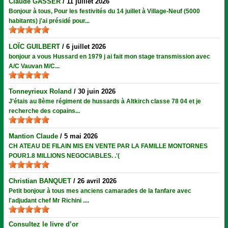
Claude GASSER
/
11 juillet 2026
Bonjour à tous, Pour les festivités du 14 juillet à Village-Neuf (5000
habitants) j'ai présidé pour...
LOÏC GUILBERT
/
6 juillet 2026
bonjour a vous Hussard en 1979 j ai fait mon stage transmission avec
A/C Vauvan M/C...
Tonneyrieux Roland
/
30 juin 2026
J'étais au 8ème régiment de hussards à Altkirch classe 78 04 et je
recherche des copains...
Mantion Claude
/
5 mai 2026
CH ATEAU DE FILAIN MIS EN VENTE PAR LA FAMILLE MONTORNES
POUR1.8 MILLIONS NEGOCIABLES. .'(
Christian BANQUET
/
26 avril 2026
Petit bonjour à tous mes anciens camarades de la fanfare avec
l'adjudant chef Mr Richini ....
Consultez le livre d’or