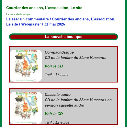
La
Courrier des anciens
,
L'association
,
Le site
nouvelle
La nouvelle boutique
boutique
Laisser un commentaire
/
Courrier des anciens
,
L'association
,
Le site
/
Webmaster
/
31 mai 2026
La nouvelle boutique
Compact-Disque
CD de la fanfare du 8ème Hussards
Voir le CD
Tarif : 17 euros
Cassette audio
CD de la fanfare du 8ème Hussards en
version cassette audio
Voir le CD
Tarif : 12 euros