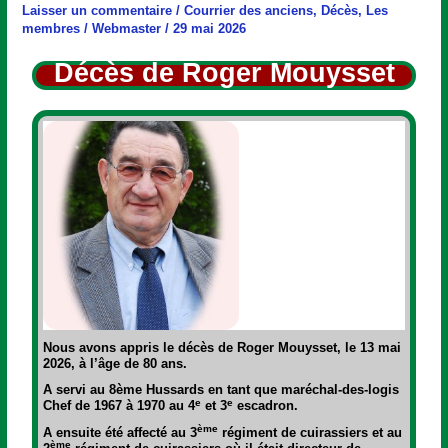
Roger
Laisser un commentaire
/
Courrier des anciens
,
Décès
,
Les
Mouysset
membres
/
Webmaster
/
29 mai 2026
Décès de Roger Mouysset
Nous avons appris le décès de Roger Mouysset
,
le
13 mai
2026, à l’âge de 80 ans.
A servi au 8ème Hussards en tant que maréchal-des-logis
e
e
Chef de 1967 à 1970 au 4
et 3
escadron.
ème
A ensuite été affecté au 3
régiment de cuirassiers et au
ème