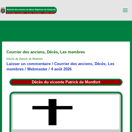
Aller
au
contenu
Décès
Courrier des anciens
,
Décès
,
Les membres
de
Décès de Patrick de Montfort
Patrick
Laisser un commentaire
/
Courrier des anciens
,
Décès
,
Les
de
membres
/
Webmaster
/
4 août 2026
Montfort
Décès du vicomte Patrick de Montfort