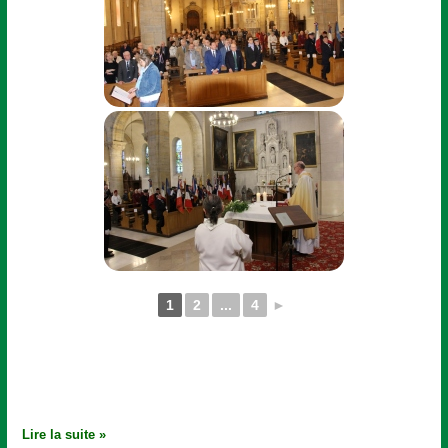
1
2
...
4
►
Lire la suite »