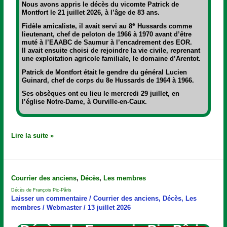
Nous avons appris le décès du vicomte Patrick de
Montfort le 21 juillet 2026, à l’âge de 83 ans.
e
Fidèle amicaliste, il avait servi au 8
Hussards comme
lieutenant, chef de peloton de 1966 à 1970 avant d’être
muté à l’EAABC de Saumur à l’encadrement des EOR.
Il avait ensuite choisi de rejoindre la vie civile, reprenant
une exploitation agricole familiale, le domaine d’Arentot.
Patrick de Montfort était le gendre du général Lucien
Guinard, chef de corps du 8e Hussards de 1964 à 1966.
Ses obsèques ont eu lieu le mercredi 29 juillet, en
l’église Notre-Dame, à Ourville-en-Caux.
Lire la suite »
Décès
Courrier des anciens
,
Décès
,
Les membres
de
Décès de François Pic-Pâris
François
Laisser un commentaire
/
Courrier des anciens
,
Décès
,
Les
Pic-
membres
/
Webmaster
/
13 juillet 2026
Pâris