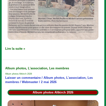
Lire la suite »
Album
Album photos
,
L'association
,
Les membres
photos
Album photos Altkirch 2026
Altkirch
Laisser un commentaire
/
Album photos
,
L'association
,
Les
2026
membres
/
Webmaster
/
2 mai 2026
Album photos Altkirch 2026