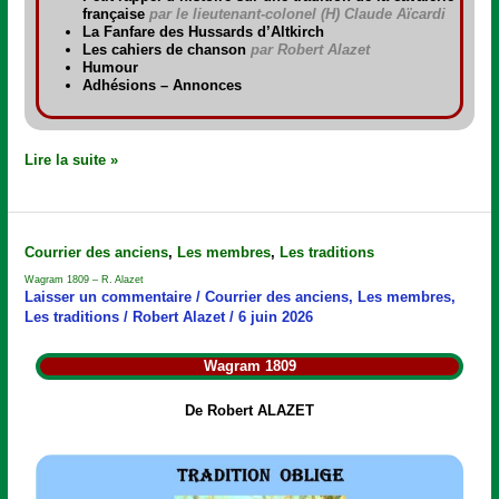
française
par le lieutenant-colonel (H) Claude Aïcardi
La Fanfare des Hussards d’Altkirch
Les cahiers de chanson
par Robert Alazet
Humour
Adhésions – Annonces
Lire la suite »
Wagram
Courrier des anciens
,
Les membres
,
Les traditions
1809
Wagram 1809 – R. Alazet
–
Laisser un commentaire
/
Courrier des anciens
,
Les membres
,
R.
Les traditions
/
Robert Alazet
/
6 juin 2026
Alazet
Wagram 1809
De Robert ALAZET