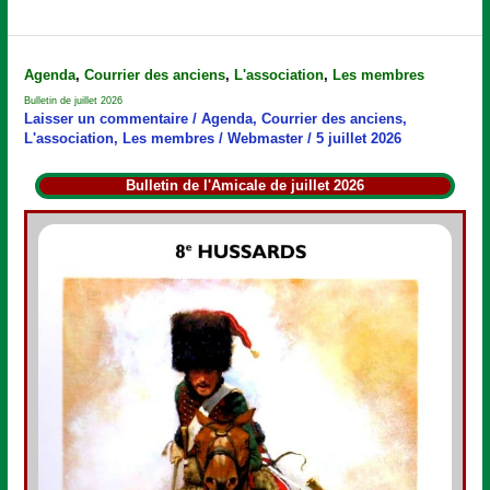
Bulletin
Agenda
,
Courrier des anciens
,
L'association
,
Les membres
de
Bulletin de juillet 2026
juillet
Laisser un commentaire
/
Agenda
,
Courrier des anciens
,
2026
L'association
,
Les membres
/
Webmaster
/
5 juillet 2026
Bulletin de l'Amicale de juillet 2026