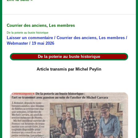
De
Courrier des anciens
,
Les membres
la
De la poterie au buste historique
poterie
Laisser un commentaire
/
Courrier des anciens
,
Les membres
/
au
Webmaster
/
19 mai 2026
buste
historique
De la poterie au buste historique
Article transmis par Michel Peylin