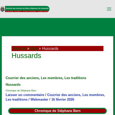
Aller
au
contenu
Accueil
Blog
Hussards
Hussards
Chronique
Courrier des anciens
,
Les membres
,
Les traditions
de
Hussards
Stéphane
Bern
Chronique de Stéphane Bern
Laisser un commentaire
/
Courrier des anciens
,
Les membres
,
Les traditions
/
Webmaster
/
16 février 2026
Chronique de Stéphane Bern