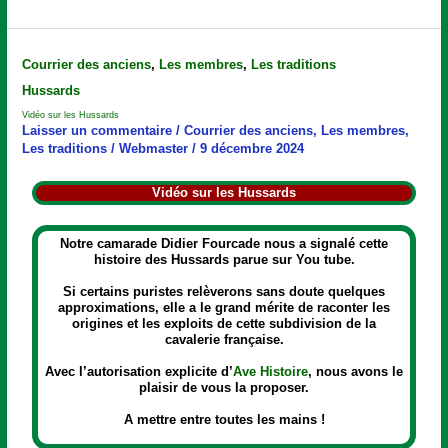
Vidéo
Courrier des anciens
,
Les membres
,
Les traditions
sur
Hussards
les
Hussards
Vidéo sur les Hussards
Laisser un commentaire
/
Courrier des anciens
,
Les membres
,
Les traditions
/
Webmaster
/
9 décembre 2024
Vidéo sur les Hussards
Notre camarade Didier Fourcade nous a signalé cette
histoire des Hussards parue sur You tube.
Si certains puristes relèverons sans doute quelques
approximations, elle a le grand mérite de raconter les
origines et les exploits de cette subdivision de la
cavalerie française.
Avec l’autorisation explicite d’
Ave Histoire
, nous avons le
plaisir de vous la proposer.
A mettre entre toutes les mains !