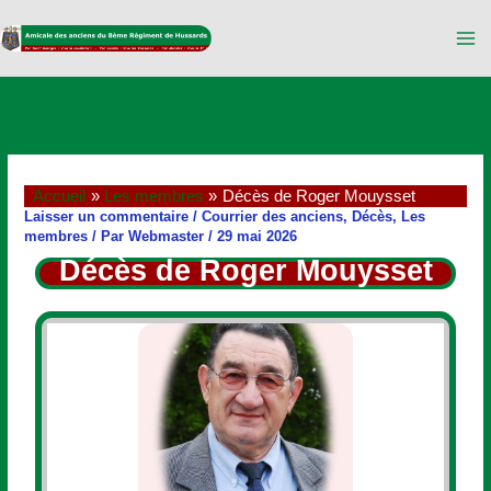
Aller
au
contenu
Accueil
Les membres
Décès de Roger Mouysset
Laisser un commentaire
/
Courrier des anciens
,
Décès
,
Les
membres
/ Par
Webmaster
/
29 mai 2026
Décès de Roger Mouysset