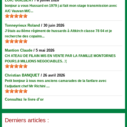
LOÏC GUILBERT
/
6 juillet 2026
bonjour a vous Hussard en 1979 j ai fait mon stage transmission avec
A/C Vauvan M/C...
Tonneyrieux Roland
/
30 juin 2026
J'étais au 8ème régiment de hussards à Altkirch classe 78 04 et je
recherche des copains...
Mantion Claude
/
5 mai 2026
CH ATEAU DE FILAIN MIS EN VENTE PAR LA FAMILLE MONTORNES
POUR1.8 MILLIONS NEGOCIABLES. .'(
Christian BANQUET
/
26 avril 2026
Petit bonjour à tous mes anciens camarades de la fanfare avec
l'adjudant chef Mr Richini ....
Consultez le livre d’or
Derniers articles :