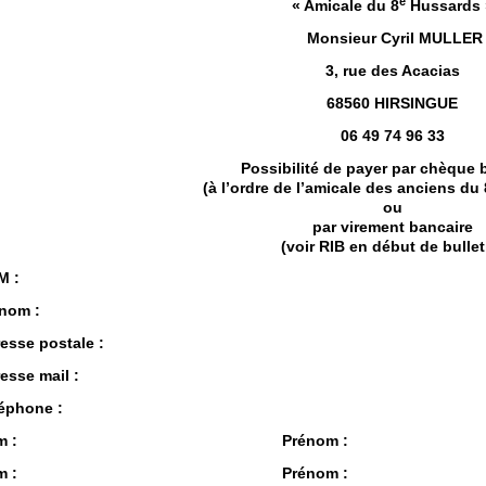
e
« Amicale du 8
Hussards 
Monsieur Cyril MULLER
3, rue des Acacias
68560 HIRSINGUE
06 49 74 96 33
Possibilité de payer par chèque 
(à l’ordre de l’amicale des anciens du
ou
par virement bancaire
(v
oir RIB en début de bullet
M :
nom :
esse postale :
esse mail :
éphone :
Nom : Prénom :
Nom : Prénom :