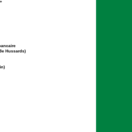
»
bancaire
 8e Hussards)
in)