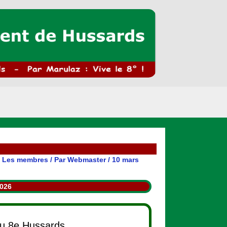
,
Les membres
/ Par
Webmaster
/
10 mars
2026
du 8e Hussards