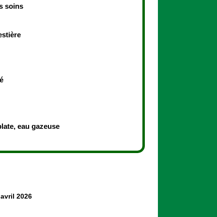
s soins
estière
é
plate, eau gazeuse
avril 2026