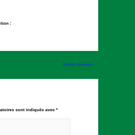
ption :
Article suivant
→
atoires sont indiqués avec
*