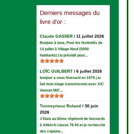
Derniers messages du
livre d’or :
Claude GASSER
/
11 juillet 2026
Bonjour à tous, Pour les festivités du
14 juillet à Village-Neuf (5000
habitants) j'ai présidé pour...
LOÏC GUILBERT
/
6 juillet 2026
bonjour a vous Hussard en 1979 j ai
fait mon stage transmission avec A/C
Vauvan M/C...
Tonneyrieux Roland
/
30 juin
2026
J'étais au 8ème régiment de hussards
à Altkirch classe 78 04 et je recherche
des copains...