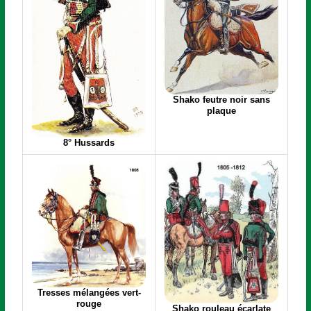
Shako feutre noir sans
plaque
8° Hussards
Tresses mélangées vert-
rouge
Shako rouleau écarlate