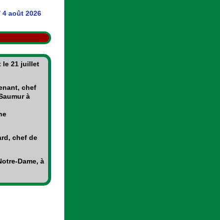
/
4 août 2026
e 21 juillet
nant, chef
 Saumur à
une
ard, chef de
 Notre-Dame, à