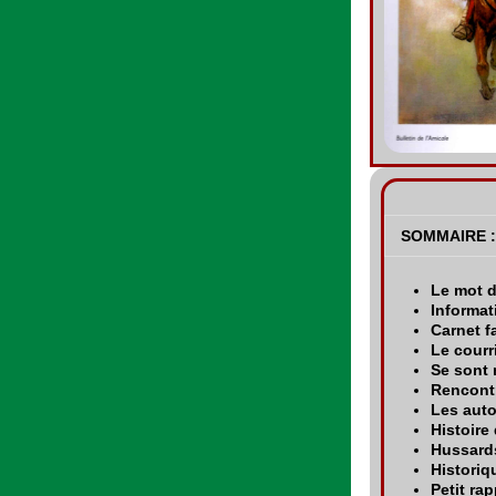
SOMMAIRE :
Le mot 
Informat
Carnet f
Le courr
Se sont 
Rencontr
Les auto
Histoire
Hussard
Historiq
Petit rap