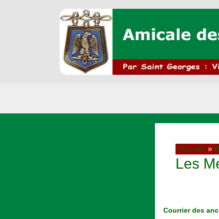
Aller
au
contenu
Accueil
B
Les M
Décès
Courrier des anc
de