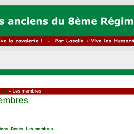
log
Les membres
embres
iens
,
Décès
,
Les membres