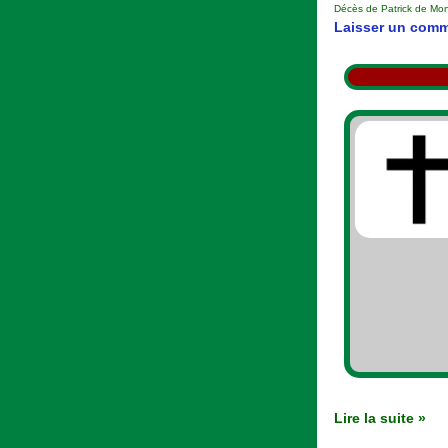
Décès de Patrick de Mon
Patrick
Laisser un comm
de
Montfort
Lire la suite »