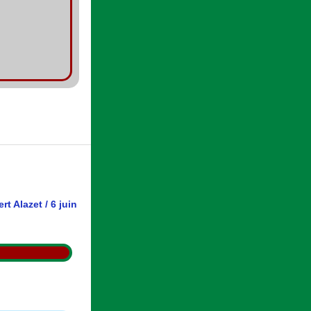
rt Alazet
/
6 juin