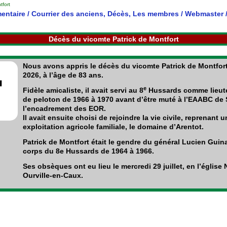
tfort
entaire
/
Courrier des anciens
,
Décès
,
Les membres
/
Webmaster
Décès du vicomte Patrick de Montfort
Nous avons appris le décès du vicomte Patrick de Montfort l
2026, à l’âge de 83 ans.
e
Fidèle amicaliste, il avait servi au 8
Hussards comme lieute
de peloton de 1966 à 1970 avant d’être muté à l’EAABC de
l’encadrement des EOR.
Il avait ensuite choisi de rejoindre la vie civile, reprenant 
exploitation agricole familiale, le domaine d’Arentot.
Patrick de Montfort était le gendre du général Lucien Guin
corps du 8e Hussards de 1964 à 1966.
Ses obsèques ont eu lieu le mercredi 29 juillet, en l’église
Ourville-en-Caux.