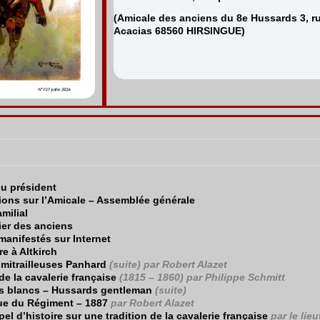
(Amicale des anciens du 8e Hussards 3, r
Acacias 68560 HIRSINGUE)
du président
ions sur l’Amicale – Assemblée générale
amilial
ier des anciens
manifestés sur Internet
e à Altkirch
mitrailleuses Panhard
(suite) par Robert Alazet
 de la cavalerie française
(1815 – 1860)
par Philippe Schmitt
s blancs – Hussards gentleman
(suite)
ue du Régiment – 1887
par Robert Alazet
pel d’histoire sur une tradition de la cavalerie française
par le lie