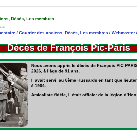
iens
,
Décès
,
Les membres
âris
entaire
/
Courrier des anciens
,
Décès
,
Les membres
/
Webmaster
Décès de François Pic-Pâris
Nous avons appris le décès de François PIC-PARIS, 
2026, à l’âge de 91 ans.
Il avait servi au 8ème Hussards en tant que lieute
à 1964.
Amicaliste fidèle, Il était officier de la légion d’Ho