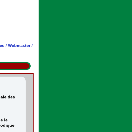
es
/
Webmaster
/
cale des
e le
 modique