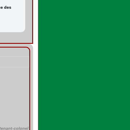
ue des
utenant-colonel