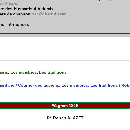
de Aïcardi
re des Hussards d’Altkirch
iers de chanson
par Robert Alazet
ns – Annonces
iens
,
Les membres
,
Les traditions
t
entaire
/
Courrier des anciens
,
Les membres
,
Les traditions
/
Robe
Wagram 1809
De Robert ALAZET