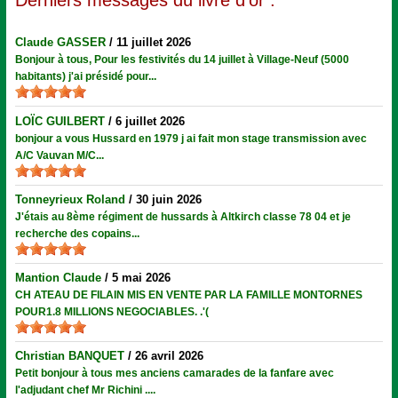
Derniers messages du livre d’or :
Claude GASSER
/
11 juillet 2026
Bonjour à tous, Pour les festivités du 14 juillet à Village-Neuf (5000
habitants) j'ai présidé pour...
LOÏC GUILBERT
/
6 juillet 2026
bonjour a vous Hussard en 1979 j ai fait mon stage transmission avec
A/C Vauvan M/C...
Tonneyrieux Roland
/
30 juin 2026
J'étais au 8ème régiment de hussards à Altkirch classe 78 04 et je
recherche des copains...
Mantion Claude
/
5 mai 2026
CH ATEAU DE FILAIN MIS EN VENTE PAR LA FAMILLE MONTORNES
POUR1.8 MILLIONS NEGOCIABLES. .'(
Christian BANQUET
/
26 avril 2026
Petit bonjour à tous mes anciens camarades de la fanfare avec
l'adjudant chef Mr Richini ....