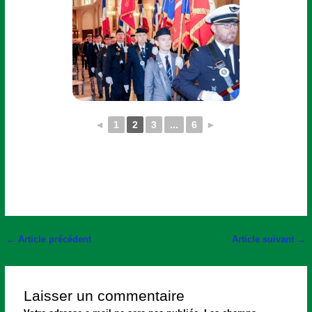
◄
1
2
3
...
6
►
←
Article précédent
Article suivant
→
Laisser un commentaire