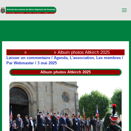
Aller
au
contenu
Accueil
L'association
Album photos Altkirch 2025
Laisser un commentaire
/
Agenda
,
L'association
,
Les membres
/
Par
Webmaster
/
3 mai 2025
Album photos Altkirch 2025