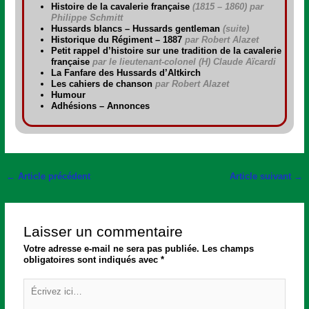
Histoire de la cavalerie française
(1815 – 1860)
par
Philippe Schmitt
Hussards blancs – Hussards gentleman
(suite)
Historique du Régiment – 1887
par Robert Alazet
Petit rappel d’histoire sur une tradition de la cavalerie
française
par le lieutenant-colonel (H) Claude Aïcardi
La Fanfare des Hussards d’Altkirch
Les cahiers de chanson
par Robert Alazet
Humour
Adhésions – Annonces
←
Article précédent
Article suivant
→
Laisser un commentaire
Votre adresse e-mail ne sera pas publiée.
Les champs
obligatoires sont indiqués avec
*
Écrivez
ici…