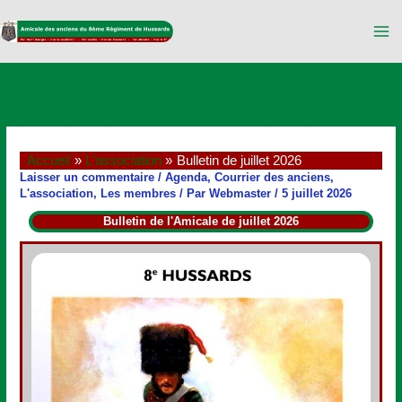
Aller
au
contenu
Accueil
L'association
Bulletin de juillet 2026
Laisser un commentaire
/
Agenda
,
Courrier des anciens
,
L'association
,
Les membres
/ Par
Webmaster
/
5 juillet 2026
Bulletin de l'Amicale de juillet 2026