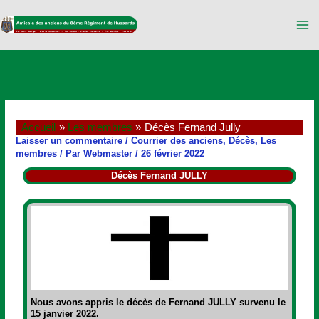
Aller
au
contenu
Accueil
Les membres
Décès Fernand Jully
Laisser un commentaire
/
Courrier des anciens
,
Décès
,
Les
membres
/ Par
Webmaster
/
26 février 2022
Décès Fernand JULLY
Nous avons appris le décès de
Fernand JULLY
survenu le
15 janvier 2022.