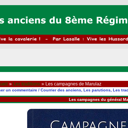
ueil
Les traditions
Les campagnes de Marulaz
ser un commentaire
/
Courrier des anciens
,
Les parutions
,
Les tra
Les campagnes du général Ma