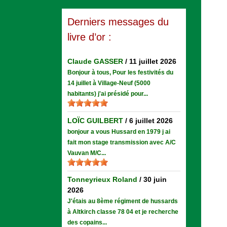
Derniers messages du
livre d’or :
Claude GASSER
/
11 juillet 2026
Bonjour à tous, Pour les festivités du
14 juillet à Village-Neuf (5000
habitants) j'ai présidé pour...
LOÏC GUILBERT
/
6 juillet 2026
bonjour a vous Hussard en 1979 j ai
fait mon stage transmission avec A/C
Vauvan M/C...
Tonneyrieux Roland
/
30 juin
2026
J'étais au 8ème régiment de hussards
à Altkirch classe 78 04 et je recherche
des copains...