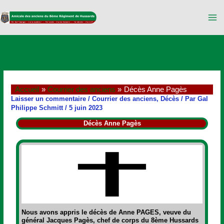
Aller
au
contenu
Accueil
Courrier des anciens
Décès Anne Pagès
Laisser un commentaire
/
Courrier des anciens
,
Décès
/ Par
Gal
Philippe Schmitt
/
5 juin 2023
Décès Anne Pagès
Nous avons appris le décès de Anne PAGES, veuve du
général Jacques Pagès, chef de corps du 8ème Hussards