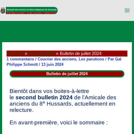
Aller
au
contenu
Accueil
Les parutions
Bulletin de juillet 2024
1 commentaire
/
Courrier des anciens
,
Les parutions
/ Par
Gal
Philippe Schmitt
/
13 juin 2024
Bulletin de juillet 2024
Bientôt dans vos boites-à-lettre
le
second
bulletin 2024
de l’Amicale des
e
anciens du 8
Hussards, actuellement en
relecture.
En avant-première, voici le sommaire :