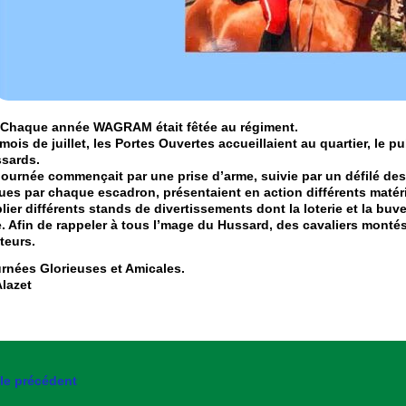
aque année
WAGRAM
était fêtée au régiment.
mois de juillet, les
Portes Ouvertes
accueillaient au quartier, le p
sards.
journée commençait par une prise d’arme, suivie par un défilé des
ues par chaque escadron, présentaient en action différents matérie
lier différents stands de divertissements dont la loterie et la buve
e. Afin de rappeler à tous l’mage du Hussard, des cavaliers montés
iteurs.
rnées Glorieuses et Amicales.
Alazet
cle précédent