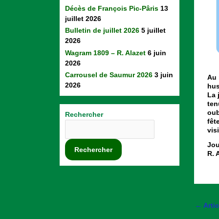
Décès de François Pic-Pâris
13
juillet 2026
Bulletin de juillet 2026
5 juillet
2026
Wagram 1809 – R. Alazet
6 juin
2026
Ch
Carrousel de Saumur 2026
3 juin
Au 
2026
hus
La 
ten
oub
Rechercher
fêt
vis
Jou
Rechercher
R. 
←
Arti