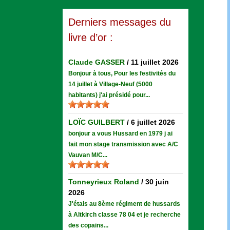
Derniers messages du
livre d’or :
Claude GASSER
/
11 juillet 2026
Bonjour à tous, Pour les festivités du
14 juillet à Village-Neuf (5000
habitants) j'ai présidé pour...
LOÏC GUILBERT
/
6 juillet 2026
bonjour a vous Hussard en 1979 j ai
fait mon stage transmission avec A/C
Vauvan M/C...
Tonneyrieux Roland
/
30 juin
2026
J'étais au 8ème régiment de hussards
à Altkirch classe 78 04 et je recherche
des copains...