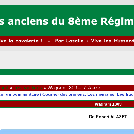
ueil
Les traditions
Wagram 1809 – R. Alazet
ser un commentaire
/
Courrier des anciens
,
Les membres
,
Les trad
Wagram 1809
De Robert ALAZET