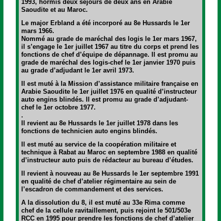
1993, hormis deux séjours de deux ans en Arabie
Saoudite et au Maroc.
Le major Erbland a été incorporé au 8e Hussards le 1er
mars 1966.
Nommé au grade de maréchal des logis le 1er mars 1967,
il s’engage le 1er juillet 1967 au titre du corps et prend les
fonctions de chef d’équipe de dépannage. Il est promu au
grade de maréchal des logis-chef le 1er janvier 1970 puis
au grade d’adjudant le 1er avril 1973.
Il est muté à la Mission d’assistance militaire française en
Arabie Saoudite le 1er juillet 1976 en qualité d’instructeur
auto engins blindés. Il est promu au grade d’adjudant-
chef le 1er octobre 1977.
.
Il revient au 8e Hussards le 1er juillet 1978 dans les
fonctions de technicien auto engins blindés.
Il est muté au service de la coopération militaire et
technique à Rabat au Maroc en septembre 1988 en qualité
d’instructeur auto puis de rédacteur au bureau d’études.
Il revient à nouveau au 8e Hussards le 1er septembre 1991
en qualité de chef d’atelier régimentaire au sein de
l’escadron de commandement et des services.
A la dissolution du 8, il est muté au 33e Rima comme
chef de la cellule ravitaillement, puis rejoint le 501/503e
RCC en 1995 pour prendre les fonctions de chef d’atelier