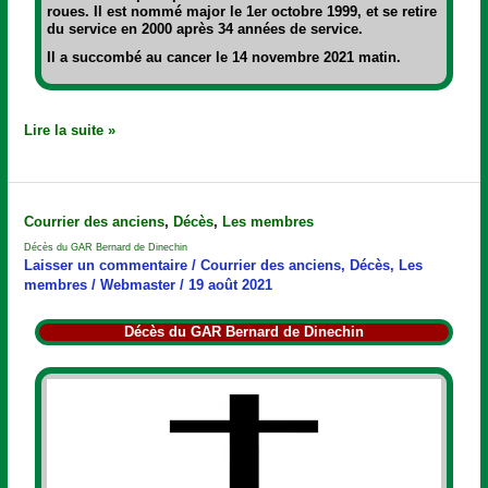
roues. Il est nommé major le 1er octobre 1999, et se retire
du service en 2000 après 34 années de service.
Il a succombé au cancer le 14 novembre 2021 matin.
Lire la suite »
Décès
Courrier des anciens
,
Décès
,
Les membres
du
Décès du GAR Bernard de Dinechin
GAR
Laisser un commentaire
/
Courrier des anciens
,
Décès
,
Les
Bernard
membres
/
Webmaster
/
19 août 2021
de
Dinechin
Décès du GAR Bernard de Dinechin