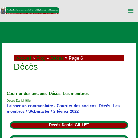
Aller
au
contenu
Accueil
Blog
Décès
Page 6
Décès
Décès
Courrier des anciens
,
Décès
,
Les membres
Daniel
Décès Daniel Gillet
Gillet
Laisser un commentaire
/
Courrier des anciens
,
Décès
,
Les
membres
/
Webmaster
/
2 février 2022
Décès Daniel GILLET