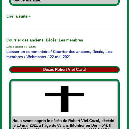
longue maladie.
Lire la suite »
Décès
Courrier des anciens
,
Décès
,
Les membres
Robert
Décès Robert Viel-Cazal
Viel-
Laisser un commentaire
/
Courrier des anciens
,
Décès
,
Les
Cazal
membres
/
Webmaster
/
22 mai 2021
Décès Robert Viel-Cazal
Nous avons appris le décès de
Robert Viel-Cazal
, décédé
le 13 mai 2021 à l’âge de 89 ans (Montier en Der – 54). Il