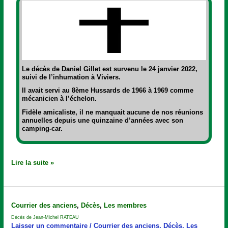
Le décès de
Daniel Gillet
est survenu le 24 janvier 2022,
suivi de l’inhumation à Viviers.
Il avait servi au 8ème Hussards de 1966 à 1969 comme
mécanicien à l’échelon.
Fidèle amicaliste, il ne manquait aucune de nos réunions
annuelles depuis une quinzaine d’années avec son
camping-car.
Lire la suite »
Décès
Courrier des anciens
,
Décès
,
Les membres
de
Décès de Jean-Michel RATEAU
Jean-
Laisser un commentaire
/
Courrier des anciens
,
Décès
,
Les