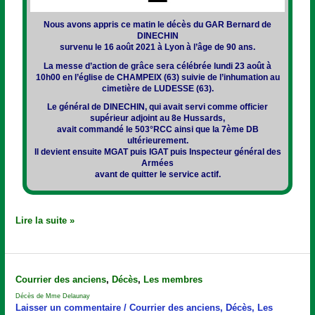
Nous avons appris ce matin le décès du GAR Bernard de
DINECHIN
survenu le 16 août 2021 à Lyon à l’âge de 90 ans.
La messe d’action de grâce sera célébrée lundi 23 août à
10h00 en l’église de CHAMPEIX (63) suivie de l’inhumation au
cimetière de LUDESSE (63).
Le général de DINECHIN, qui avait servi comme officier
supérieur adjoint au 8e Hussards,
avait commandé le 503°RCC ainsi que la 7ème DB
ultérieurement.
Il devient ensuite MGAT puis IGAT puis Inspecteur général des
Armées
avant de quitter le service actif.
Lire la suite »
Décès
Courrier des anciens
,
Décès
,
Les membres
de
Décès de Mme Delaunay
Mme
Laisser un commentaire
/
Courrier des anciens
,
Décès
,
Les
Delaunay