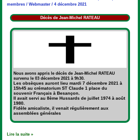
Michel
membres
/
Webmaster
/
4 décembre 2021
RATEAU
Décès de Jean-Michel RATEAU
Nous avons appris le décès de Jean-Michel RATEAU
survenu le 03 décembre 2021 à 9h30.
Les obsèques auront lieu mardi 7 décembre 2021 à
15h45 au crématorium ST Claude 1 place du
souvenir Français à Besançon.
Il avait servi au 8ème Hussards de juillet 1974 à août
1980.
Fidèle amicaliste, il venait régulièrement aux
assemblées générales
Lire la suite »