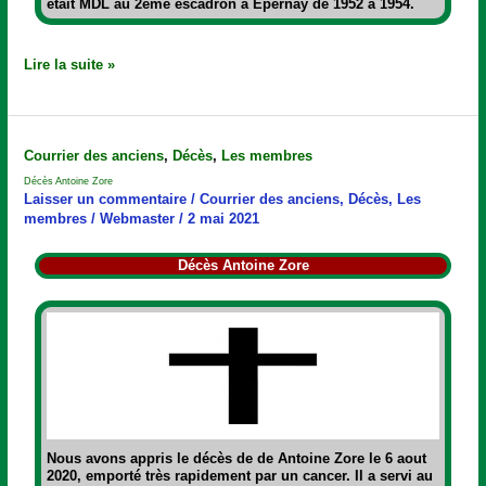
était MDL au 2ème escadron à Epernay de 1952 à 1954.
Lire la suite »
Décès
Courrier des anciens
,
Décès
,
Les membres
Antoine
Décès Antoine Zore
Zore
Laisser un commentaire
/
Courrier des anciens
,
Décès
,
Les
membres
/
Webmaster
/
2 mai 2021
Décès Antoine Zore
Nous avons appris le décès de de Antoine Zore le 6 aout
2020, emporté très rapidement par un cancer. Il a servi au