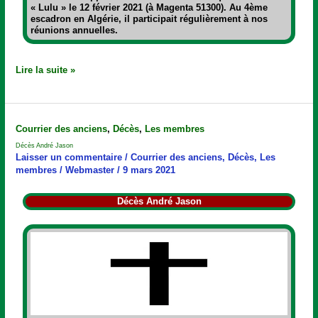
« Lulu »
le 12 février 2021 (à Magenta 51300). Au 4ème
escadron en Algérie, il participait régulièrement à nos
réunions annuelles.
Lire la suite »
Décès
Courrier des anciens
,
Décès
,
Les membres
André
Décès André Jason
Jason
Laisser un commentaire
/
Courrier des anciens
,
Décès
,
Les
membres
/
Webmaster
/
9 mars 2021
Décès André Jason