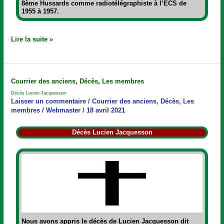
8ème Hussards comme radiotélégraphiste à l’ECS de
1955 à 1957.
Lire la suite »
Décès
Courrier des anciens
,
Décès
,
Les membres
Lucien
Décès Lucien Jacquesson
Jacquesson
Laisser un commentaire
/
Courrier des anciens
,
Décès
,
Les
membres
/
Webmaster
/
18 avril 2021
Décès Lucien Jacquesson
Nous avons appris le décès de
Lucien Jacquesson dit