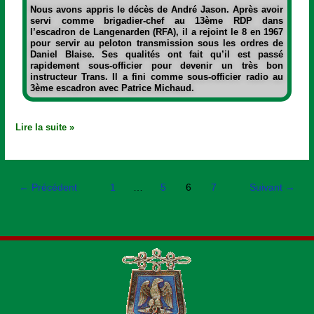
Nous avons appris le décès de
André Jason.
Après avoir
servi comme brigadier-chef au 13ème RDP dans
l’escadron de Langenarden (RFA), il a rejoint le 8 en 1967
pour servir au peloton transmission sous les ordres de
Daniel Blaise. Ses qualités ont fait qu’il est passé
rapidement sous-officier pour devenir un très bon
instructeur Trans. Il a fini comme sous-officier radio au
3ème escadron avec Patrice Michaud.
Lire la suite »
←
Précédent
1
…
5
6
7
Suivant
→