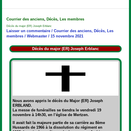
Décès
Courrier des anciens
,
Décès
,
Les membres
du
Décès du major (ER) Joseph Erblanc
major
Laisser un commentaire
/
Courrier des anciens
,
Décès
,
Les
(ER)
membres
/
Webmaster
/
15 novembre 2021
Joseph
Erblanc
Décès du major (ER) Joseph Erblanc
Nous avons appris le décès du Major (ER) Joseph
ERBLAND.
La messe de funérailles se tiendra le vendredi 19
novembre à 14h30, en l’église de Mertzen.
Il avait fait la majeure partie de sa carrière au 8ème
Hussards de 1966 à la dissolution du régiment en