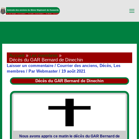
Aller
au
contenu
Accueil
Les membres
Décès du GAR Bernard de Dinechin
Laisser un commentaire
/
Courrier des anciens
,
Décès
,
Les
membres
/ Par
Webmaster
/
19 août 2021
Décès du GAR Bernard de Dinechin
Nous avons appris ce matin le décès du GAR Bernard de