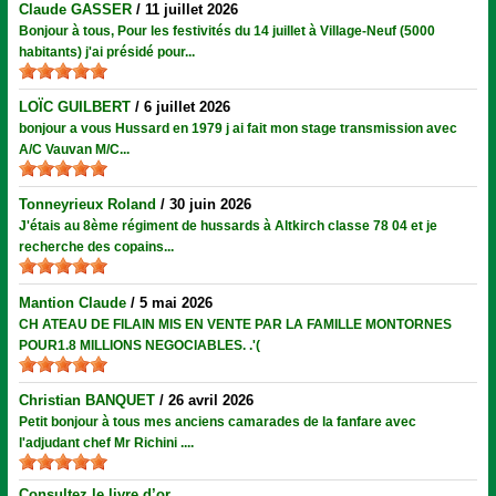
Claude GASSER
/
11 juillet 2026
Bonjour à tous, Pour les festivités du 14 juillet à Village-Neuf (5000
habitants) j'ai présidé pour...
LOÏC GUILBERT
/
6 juillet 2026
bonjour a vous Hussard en 1979 j ai fait mon stage transmission avec
A/C Vauvan M/C...
Tonneyrieux Roland
/
30 juin 2026
J'étais au 8ème régiment de hussards à Altkirch classe 78 04 et je
recherche des copains...
Mantion Claude
/
5 mai 2026
CH ATEAU DE FILAIN MIS EN VENTE PAR LA FAMILLE MONTORNES
POUR1.8 MILLIONS NEGOCIABLES. .'(
Christian BANQUET
/
26 avril 2026
Petit bonjour à tous mes anciens camarades de la fanfare avec
l'adjudant chef Mr Richini ....
Consultez le livre d’or