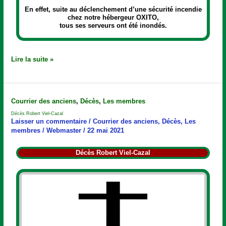
En effet, suite au déclenchement d’une sécurité incendie
chez notre hébergeur OXITO,
tous ses serveurs ont été inondés.
Lire la suite »
Décès
Courrier des anciens
,
Décès
,
Les membres
Robert
Décès Robert Viel-Cazal
Viel-
Laisser un commentaire
/
Courrier des anciens
,
Décès
,
Les
Cazal
membres
/
Webmaster
/
22 mai 2021
Décès Robert Viel-Cazal