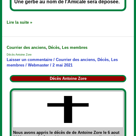
Une gerbe au nom de l’Amicale sera déposée.
Lire la suite »
Décès
Courrier des anciens
,
Décès
,
Les membres
Antoine
Décès Antoine Zore
Zore
Laisser un commentaire
/
Courrier des anciens
,
Décès
,
Les
membres
/
Webmaster
/
2 mai 2021
Décès Antoine Zore
Nous avons appris le décès de de Antoine Zore le 6 aout