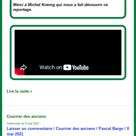
Merci à Michel Koenig qui nous a fait découvrir ce
reportage.
Lire la suite »
Cérémonie
Courrier des anciens
du
Cérémonie du 8 mai 2021
8
Laisser un commentaire
/
Courrier des anciens
/
Pascal Barge
/
8
mai
mai 2021
2021