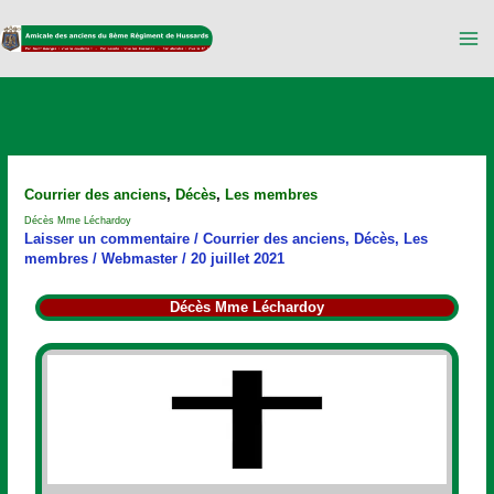
Aller
au
contenu
Décès
Courrier des anciens
,
Décès
,
Les membres
Mme
Décès Mme Léchardoy
Léchardoy
Laisser un commentaire
/
Courrier des anciens
,
Décès
,
Les
membres
/
Webmaster
/
20 juillet 2021
Décès Mme Léchardoy