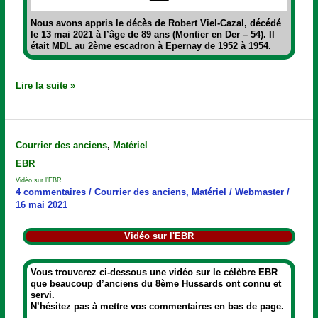
Nous avons appris le décès de
Robert Viel-Cazal
, décédé
le 13 mai 2021 à l’âge de 89 ans (Montier en Der – 54). Il
était MDL au 2ème escadron à Epernay de 1952 à 1954.
Lire la suite »
Vidéo
Courrier des anciens
,
Matériel
sur
EBR
l’EBR
Vidéo sur l’EBR
4 commentaires
/
Courrier des anciens
,
Matériel
/
Webmaster
/
16 mai 2021
Vidéo sur l'EBR
Vous trouverez ci-dessous une vidéo sur le célèbre EBR
que beaucoup d’anciens du 8ème Hussards ont connu et
servi.
N’hésitez pas à mettre vos commentaires en bas de page.