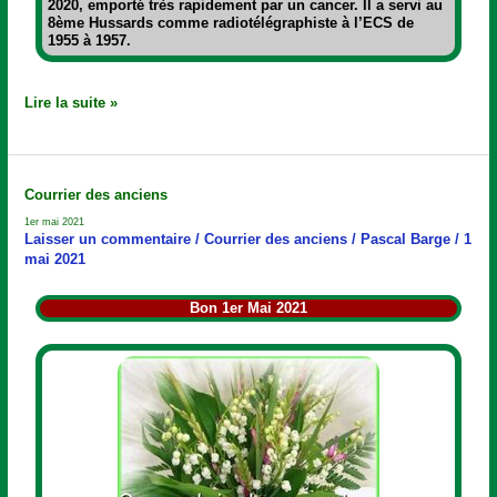
2020, emporté très rapidement par un cancer. Il a servi au
8ème Hussards comme radiotélégraphiste à l’ECS de
1955 à 1957.
Lire la suite »
1er
Courrier des anciens
mai
1er mai 2021
2021
Laisser un commentaire
/
Courrier des anciens
/
Pascal Barge
/
1
mai 2021
Bon 1er Mai 2021