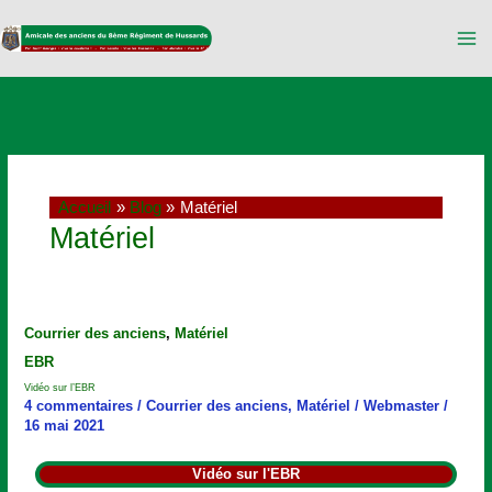
Aller
au
contenu
Accueil
Blog
Matériel
Matériel
Vidéo
Courrier des anciens
,
Matériel
sur
EBR
l’EBR
Vidéo sur l’EBR
4 commentaires
/
Courrier des anciens
,
Matériel
/
Webmaster
/
16 mai 2021
Vidéo sur l'EBR