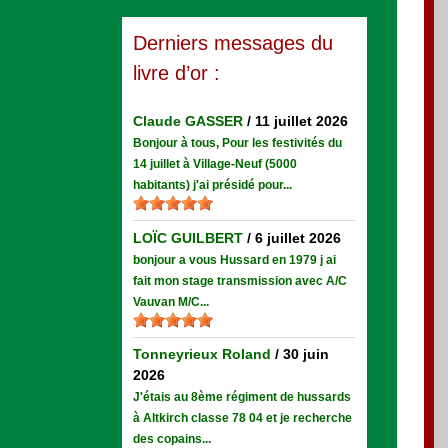
Derniers messages du
livre d’or :
Claude GASSER
/
11 juillet 2026
Bonjour à tous, Pour les festivités du
14 juillet à Village-Neuf (5000
habitants) j'ai présidé pour...
LOÏC GUILBERT
/
6 juillet 2026
bonjour a vous Hussard en 1979 j ai
fait mon stage transmission avec A/C
Vauvan M/C...
Tonneyrieux Roland
/
30 juin
2026
J'étais au 8ème régiment de hussards
à Altkirch classe 78 04 et je recherche
des copains...