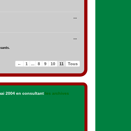
méta.
Ouvrir/Fermer
...
cette
boîte
méta.
Ouvrir/Fermer
...
cette
boîte
méta.
ssards.
←
1
...
8
9
10
11
Tous
mai 2004 en consultant
les archives