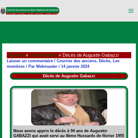
Aller
au
contenu
Accueil
Les membres
Décès de Augustin Gabazzi
Laisser un commentaire
/
Courrier des anciens
,
Décès
,
Les
membres
/ Par
Webmaster
/
14 janvier 2024
Décès de Augustin Gabazzi
Nous avons appris le décès à 94 ans de A
ugustin
GABAZZI qui avait servi au 8ème Hussards de février 1955