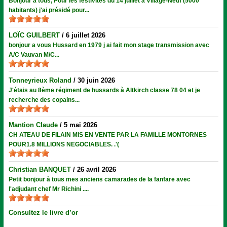
Bonjour à tous, Pour les festivités du 14 juillet à Village-Neuf (5000
habitants) j'ai présidé pour...
LOÏC GUILBERT
/
6 juillet 2026
bonjour a vous Hussard en 1979 j ai fait mon stage transmission avec
A/C Vauvan M/C...
Tonneyrieux Roland
/
30 juin 2026
J'étais au 8ème régiment de hussards à Altkirch classe 78 04 et je
recherche des copains...
Mantion Claude
/
5 mai 2026
CH ATEAU DE FILAIN MIS EN VENTE PAR LA FAMILLE MONTORNES
POUR1.8 MILLIONS NEGOCIABLES. .'(
Christian BANQUET
/
26 avril 2026
Petit bonjour à tous mes anciens camarades de la fanfare avec
l'adjudant chef Mr Richini ....
Consultez le livre d’or