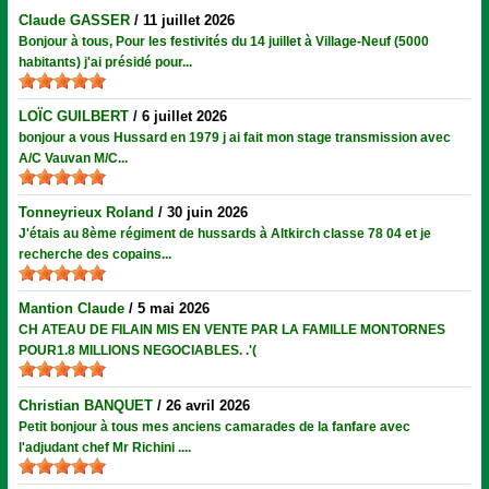
Claude GASSER
/
11 juillet 2026
Bonjour à tous, Pour les festivités du 14 juillet à Village-Neuf (5000
habitants) j'ai présidé pour...
LOÏC GUILBERT
/
6 juillet 2026
bonjour a vous Hussard en 1979 j ai fait mon stage transmission avec
A/C Vauvan M/C...
Tonneyrieux Roland
/
30 juin 2026
J'étais au 8ème régiment de hussards à Altkirch classe 78 04 et je
recherche des copains...
Mantion Claude
/
5 mai 2026
CH ATEAU DE FILAIN MIS EN VENTE PAR LA FAMILLE MONTORNES
POUR1.8 MILLIONS NEGOCIABLES. .'(
Christian BANQUET
/
26 avril 2026
Petit bonjour à tous mes anciens camarades de la fanfare avec
l'adjudant chef Mr Richini ....