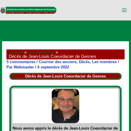
Aller
au
contenu
Accueil
Les membres
Décès de Jean-Louis Coeurdacier de Gesnes
5 commentaires
/
Courrier des anciens
,
Décès
,
Les membres
/
Par
Webmaster
/
6 septembre 2022
Décès de Jean-Louis Coeurdacier de Gesnes
Nous avons appris le décès de
Jean-Louis Coeurdacier de