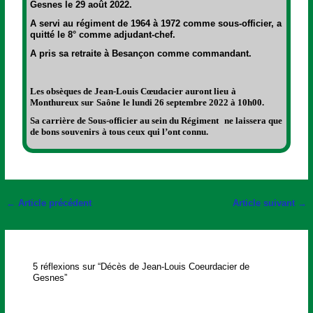
Gesnes
le 29 août 2022.
A servi au régiment de 1964 à 1972 comme sous-officier, a
quitté le 8° comme adjudant-chef.
A pris sa retraite à Besançon comme commandant.
Les obsèques de Jean-Louis Cœudacier auront lieu
à
Monthureux sur
Saône
le lundi 26 septembre 2022 à 10h00.
Sa carrière de Sous-officier au sein du Régiment
ne laissera que
de bons souvenirs
à tous ceux qui l’ont connu.
←
Article précédent
Article suivant
→
5 réflexions sur “Décès de Jean-Louis Coeurdacier de
Gesnes”