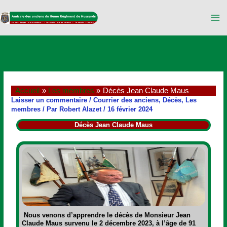
Aller
au
contenu
Accueil
Les membres
Décès Jean Claude Maus
Laisser un commentaire
/
Courrier des anciens
,
Décès
,
Les
membres
/ Par
Robert Alazet
/
16 février 2024
Décès Jean Claude Maus
Nous venons d’apprendre le décès de Monsieur Jean
Claude Maus survenu le 2 décembre 2023, à l’âge de 91