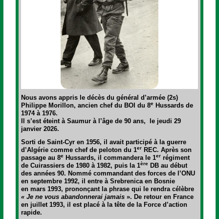
Nous avons appris le décès du général d’armée (2s)
e
Philippe Morillon, ancien chef du BOI du 8
Hussards de
1974 à 1976.
Il s’est éteint à Saumur à l’âge de 90 ans, le jeudi 29
janvier 2026.
Sorti de Saint-Cyr en 1956, il avait participé à la guerre
er
d’Algérie comme chef de peloton du 1
REC. Après son
e
er
passage au 8
Hussards, il commandera le 1
régiment
ère
de Cuirassiers de 1980 à 1982, puis la 1
DB au début
des années 90. Nommé commandant des forces de l’ONU
en septembre 1992, il entre à Srebrenica en Bosnie
en mars 1993, prononçant la phrase qui le rendra célèbre
« Je ne vous abandonnerai jamais
». De retour en France
en juillet 1993, il est placé à la tête de la Force d’action
rapide.