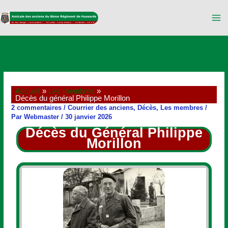
Aller
au
contenu
Accueil
Les membres
Décès du général Philippe Morillon
2 commentaires
/
Courrier des anciens
,
Décès
,
Les membres
/
Par
Webmaster
/
30 janvier 2026
Décès du Général Philippe
Morillon