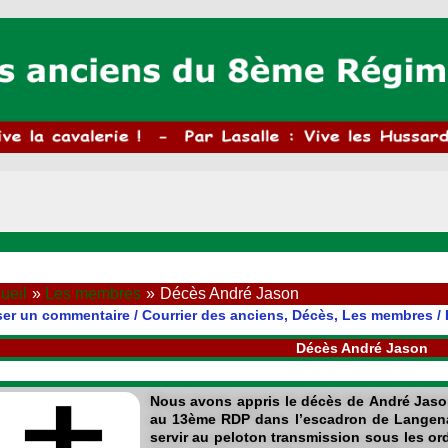
ueil
Les membres
Décès André Jason
ser un commentaire
/
Courrier des anciens
,
Décès
,
Les membres
/ 
Décès André Jason
Nous avons appris le décès de
André Jaso
au 13ème RDP dans l’escadron de Langenard
servir au peloton transmission sous les ordres de Daniel 