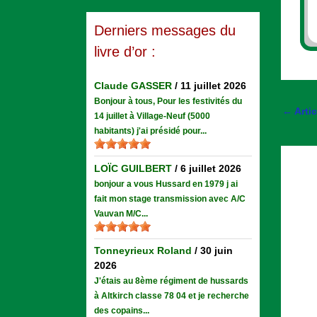
Derniers messages du
livre d’or :
Claude GASSER
/
11 juillet 2026
Bonjour à tous, Pour les festivités du
←
Arti
14 juillet à Village-Neuf (5000
habitants) j'ai présidé pour...
LOÏC GUILBERT
/
6 juillet 2026
bonjour a vous Hussard en 1979 j ai
fait mon stage transmission avec A/C
Vauvan M/C...
Tonneyrieux Roland
/
30 juin
2026
J'étais au 8ème régiment de hussards
à Altkirch classe 78 04 et je recherche
des copains...