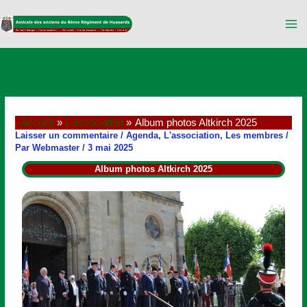
Aller
au
contenu
Accueil
L'association
Album photos Altkirch 2025
Laisser un commentaire
/
Agenda
,
L'association
,
Les membres
/
Par
Webmaster
/
3 mai 2025
Album photos Altkirch 2025