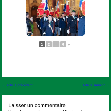
1
2
...
6
►
←
Article précédent
Article suivant
→
Laisser un commentaire