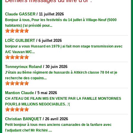
Derniers messages du livre d’or :
Claude GASSER
/
11 juillet 2026
Bonjour à tous, Pour les festivités du 14 juillet à Village-Neuf (5000
habitants) j'ai présidé pour...
LOÏC GUILBERT
/
6 juillet 2026
bonjour a vous Hussard en 1979 j ai fait mon stage transmission avec
A/C Vauvan M/C...
Tonneyrieux Roland
/
30 juin 2026
J'étais au 8ème régiment de hussards à Altkirch classe 78 04 et je
recherche des copains...
Mantion Claude
/
5 mai 2026
CH ATEAU DE FILAIN MIS EN VENTE PAR LA FAMILLE MONTORNES
POUR1.8 MILLIONS NEGOCIABLES. .'(
Christian BANQUET
/
26 avril 2026
Petit bonjour à tous mes anciens camarades de la fanfare avec
l'adjudant chef Mr Richini ....