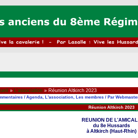
ueil
L'association
Réunion Altkirch 2023
mmentaires
/
Agenda
,
L'association
,
Les membres
/ Par
Webmaste
Réunion Altkirch 2023
REUNION DE L’AMICA
du 8e Hussards
à Altkirch (Haut-Rhin)