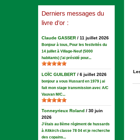
Derniers messages du
livre d’or :
Claude GASSER
/
11 juillet 2026
Bonjour à tous, Pour les festivités du
14 juillet à Village-Neuf (5000
habitants) j'ai présidé pour...
Les
LOÏC GUILBERT
/
6 juillet 2026
bonjour a vous Hussard en 1979 j ai
fait mon stage transmission avec A/C
Vauvan M/C...
Tonneyrieux Roland
/
30 juin
2026
J'étais au 8ème régiment de hussards
à Altkirch classe 78 04 et je recherche
des copains...