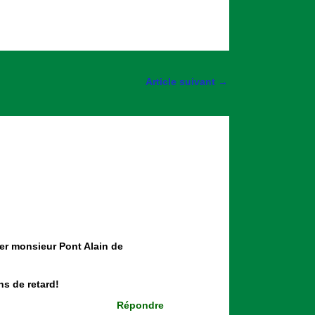
Article suivant
→
er monsieur Pont Alain de
ns de retard!
Répondre