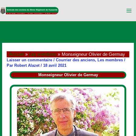
Aller
au
contenu
Accueil
Les membres
Monseigneur Olivier de Germay
Laisser un commentaire
/
Courrier des anciens
,
Les membres
/
Par
Robert Alazet
/
18 avril 2021
Monseigneur Olivier de Germay