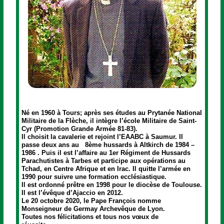
Monseigneur Olivier de Germay, ancien officier de
hussards est nommé archevêque de Lyon.
Né en 1960 à Tours;
après ses études au Prytanée National
Militaire de la Flèche, il intègre l’école Militaire de Saint-
Cyr (Promotion Grande Armée 81-83).
Il choisit la cavalerie et rejoint l’EAABC à Saumur.
Il
passe deux ans au
8ème hussards à Altkirch de 1984 –
1986
.
Puis il est l’affaire au 1er Régiment de Hussards
Parachutistes à Tarbes et participe aux opérations au
Tchad, en Centre Afrique et en Irac.
Il quitte l’armée en
1990 pour suivre une formation ecclésiastique.
Il est ordonné prêtre en 1998 pour le diocèse de Toulouse.
Il est l’évêque d’Ajaccio en 2012.
Le 20 octobre 2020, le Pape François nomme
Monseigneur de Germay Archevêque de Lyon.
Toutes nos félicitations et tous nos vœux de