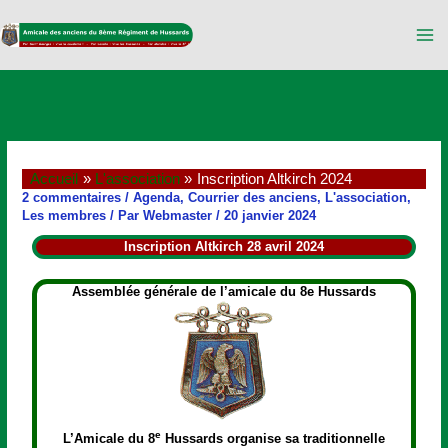
Aller
au
contenu
Accueil
L'association
Inscription Altkirch 2024
2 commentaires
/
Agenda
,
Courrier des anciens
,
L'association
,
Les membres
/ Par
Webmaster
/
20 janvier 2024
Inscription Altkirch 28 avril 2024
Assemblée générale de l’amicale du 8e Hussards
e
L’Amicale du 8
Hussards organise sa traditionnelle