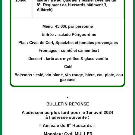
13h00
Marie Pire au Quartier Plessier (Avenue du
e
8
Régiment de Hussards bâtiment 3,
Altkirch)
Menu
45,00€ par personne
Entrée : salade Périgourdine
Plat : Civet de Cerf, Spaetzles et tomates provençales
Fromages : comté et camembert
Dessert : tarte aux myrtilles & glace vanille
Café
Boissons : café, vin blanc, vin rouge, bière, eau plate, eau
gazeuse
BULLETIN REPONSE
A adresser au plus tard pour le 1er avril 2024
à l’adresse suivante :
e
« Amicale du 8
Hussards »
Monsieur Cyril MULLER