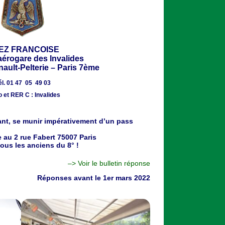
EZ FRANCOISE
aérogare des Invalides
ault-Pelterie – Paris 7ème
él. 01 47 05 49 03
 et RER C : Invalides
ant, se munir impérativement d’un pass
ce au 2 rue Fabert 75007 Paris
tous les anciens du 8° !
–> Voir le bulletin réponse
Réponses avant le 1er mars 2022