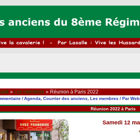
ueil
Les membres
Réunion à Paris 2022
mmentaire
/
Agenda
,
Courrier des anciens
,
Les membres
/ Par
Web
Réunion 2022 à Paris
Samedi 12 mar