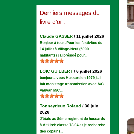
Derniers messages du
livre d’or :
Claude GASSER
/
11 juillet 2026
Bonjour à tous, Pour les festivités du
14 juillet à Village-Neuf (5000
habitants) j'ai présidé pour...
LOÏC GUILBERT
/
6 juillet 2026
bonjour a vous Hussard en 1979 j ai
fait mon stage transmission avec A/C
Vauvan M/C...
Tonneyrieux Roland
/
30 juin
2026
J'étais au 8ème régiment de hussards
à Altkirch classe 78 04 et je recherche
des copains...