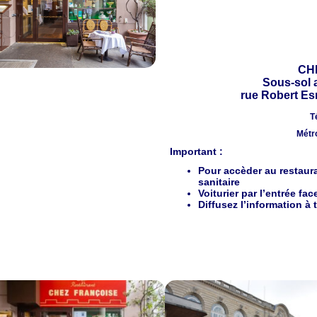
CH
Sous-sol 
rue Robert Esn
T
Métro
Important :
Pour accèder au restaur
sanitaire
Voiturier par l’entrée fa
Diffusez l’information à 