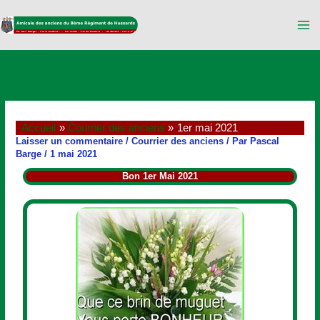
Aller
au
contenu
Accueil
Courrier des anciens
1er mai 2021
Laisser un commentaire
/
Courrier des anciens
/ Par
Pascal
Barge
/
1 mai 2021
Bon 1er Mai 2021