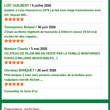
LOÏC GUILBERT
/
6 juillet 2026
bonjour a vous Hussard en 1979 j ai fait mon stage transmission avec
A/C Vauvan M/C...
Tonneyrieux Roland
/
30 juin 2026
J'étais au 8ème régiment de hussards à Altkirch classe 78 04 et je
recherche des copains...
Mantion Claude
/
5 mai 2026
CH ATEAU DE FILAIN MIS EN VENTE PAR LA FAMILLE MONTORNES
POUR1.8 MILLIONS NEGOCIABLES. .'(
Christian BANQUET
/
26 avril 2026
Petit bonjour à tous mes anciens camarades de la fanfare avec
l'adjudant chef Mr Richini ....
Consultez le livre d’or
Derniers articles :