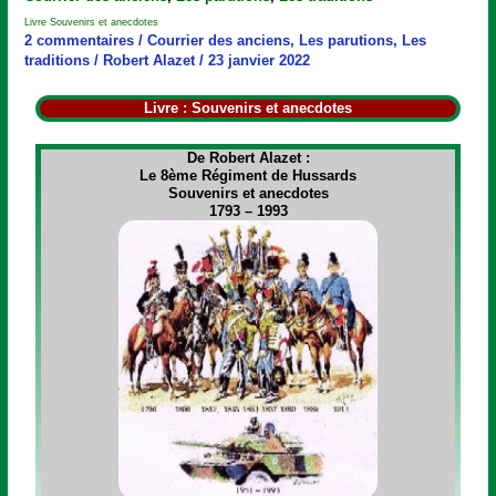
Souvenirs
Livre Souvenirs et anecdotes
et
2 commentaires
/
Courrier des anciens
,
Les parutions
,
Les
anecdotes
traditions
/
Robert Alazet
/
23 janvier 2022
Livre : Souvenirs et anecdotes
De Robert Alazet :
Le 8ème Régiment de Hussards
Souvenirs et anecdotes
1793 – 1993