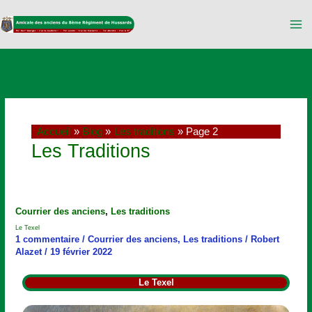
Aller
au
contenu
Accueil
Blog
Les traditions
Page 2
Les Traditions
Le
Courrier des anciens
,
Les traditions
Texel
Le Texel
1 commentaire
/
Courrier des anciens
,
Les traditions
/
Robert
Alazet
/
19 février 2022
Le Texel