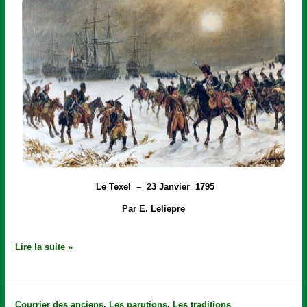
Le Texel
– 23 Janvier 1795
Par E. Leliepre
Lire la suite »
Livre
Courrier des anciens
,
Les parutions
,
Les traditions