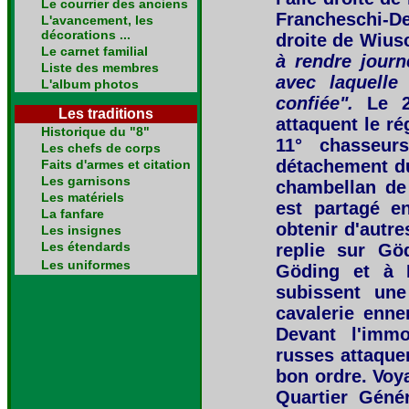
Le courrier des anciens
Francheschi-De
L'avancement, les
décorations ...
droite de Wiusc
Le carnet familial
à rendre journ
Liste des membres
avec laquelle
L'album photos
confiée".
Le 2
Les traditions
attaquent le ré
Historique du "8"
11° chasseur
Les chefs de corps
détachement du
Faits d'armes et citation
Les garnisons
chambellan de 
Les matériels
est partagé e
La fanfare
obtenir d'autr
Les insignes
Les étendards
replie sur Gö
Les uniformes
Göding et à R
subissent une
cavalerie enn
Devant l'immo
russes attaque
bon ordre. Voya
Quartier Géné