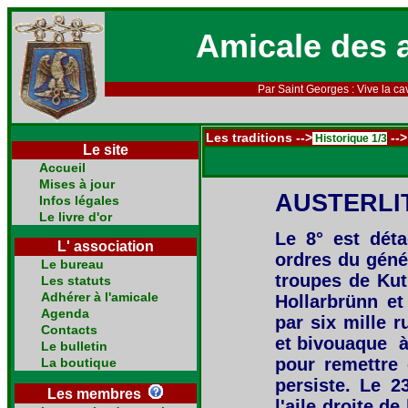
Amicale des 
Par Saint Georges : Vive la cav
Les traditions -->
-->
Historique 1/3
Le site
Accueil
Mises à jour
AUSTERLI
Infos légales
Le livre d'or
Le 8° est déta
L' association
ordres du génér
Le bureau
troupes de Kut
Les statuts
Adhérer à l'amicale
Hollarbrünn e
Agenda
par six mille r
Contacts
et bivouaque à
Le bulletin
pour remettre 
La boutique
persiste. Le 2
Les membres
l'aile droite d