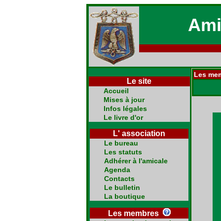
Ami
Les me
Le site
Accueil
Mises à jour
Infos légales
Le livre d'or
L' association
Le bureau
Les statuts
Adhérer à l'amicale
Agenda
Contacts
Le bulletin
La boutique
Les membres