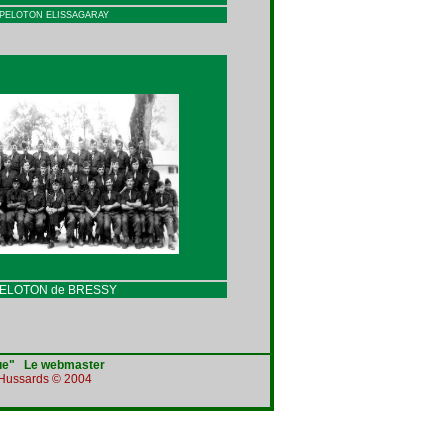
PELOTON ELISSAGARAY
ELOTON de BRESSY
ue"
Le webmaster
e Hussards © 2004