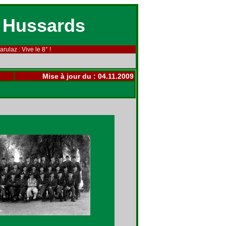
 Hussards
rulaz : Vive le 8° !
Mise à jour du :
04.11.2009