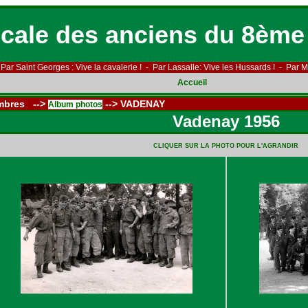
cale des anciens du 8ème
Par Saint Georges : Vive la cavalerie ! - Par Lassalle: Vive les Hussards ! - Par Ma
Accueil
mbres -->
--> VADENAY
Album photos
Vadenay 1956
CLIQUER SUR LA PHOTO POUR L'AGRANDIR