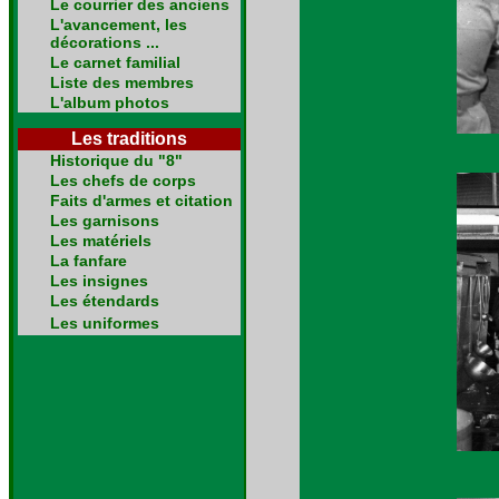
Le courrier des anciens
L'avancement, les
décorations ...
Le carnet familial
Liste des membres
L'album photos
Les traditions
Historique du "8"
Les chefs de corps
Faits d'armes et citation
Les garnisons
Les matériels
La fanfare
Les insignes
Les étendards
Les uniformes