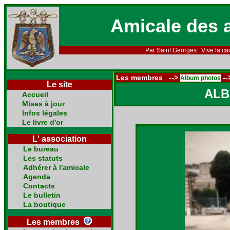
Amicale des 
Par Saint Georges : Vive la cav
Les membres -->
--
Album photos
Le site
ALB
Accueil
Mises à jour
Infos légales
Le livre d'or
L' association
Le bureau
Les statuts
Adhérer à l'amicale
Agenda
Contacts
Le bulletin
La boutique
Les membres