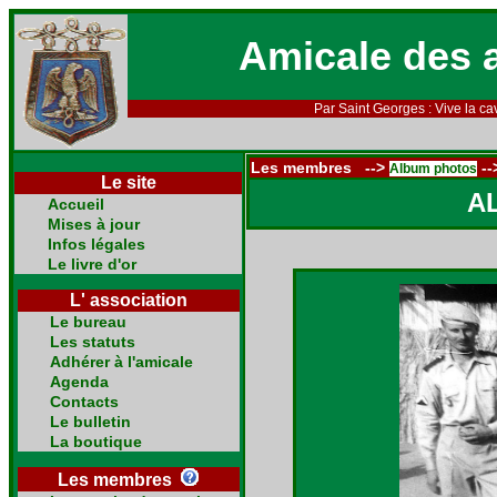
Amicale des 
Par Saint Georges : Vive la cav
Les membres -->
--
Album photos
Le site
A
Accueil
Mises à jour
Infos légales
Le livre d'or
L' association
Le bureau
Les statuts
Adhérer à l'amicale
Agenda
Contacts
Le bulletin
La boutique
Les membres