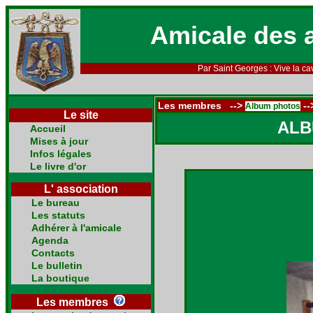
Amicale des 
Par Saint Georges : Vive la cav
Les membres -->
--
Album photos
Le site
ALB
Accueil
Mises à jour
Infos légales
Le livre d'or
L' association
Le bureau
Les statuts
Adhérer à l'amicale
Agenda
Contacts
Le bulletin
La boutique
Les membres