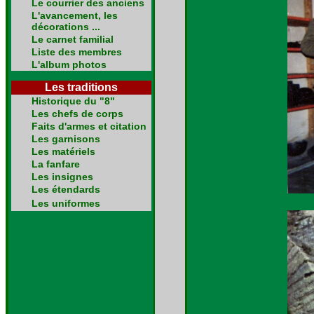
Le courrier des anciens
L'avancement, les
décorations ...
Le carnet familial
Liste des membres
L'album photos
Les traditions
Historique du "8"
Les chefs de corps
Faits d'armes et citation
Les garnisons
Les matériels
La fanfare
Les insignes
Les étendards
Les uniformes